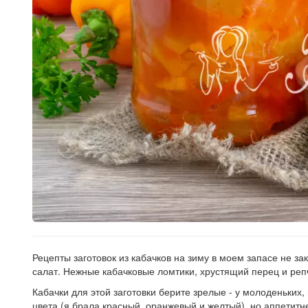
Рецепты заготовок из кабачков на зиму в моем запасе не з
салат. Нежные кабачковые ломтики, хрустящий перец и репч
Кабачки для этой заготовки берите зрелые - у молоденьких
цвета (я брала красный, оранжевый и желтый), но аппетитн