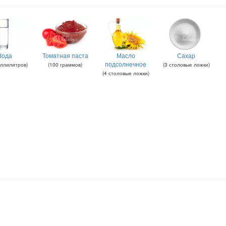
Вода
Томатная паста
Масло
Сахар
подсолнечное
ллилитров
)
(
100
граммов
)
(
3
столовые ложки
)
(
4
столовые ложки
)