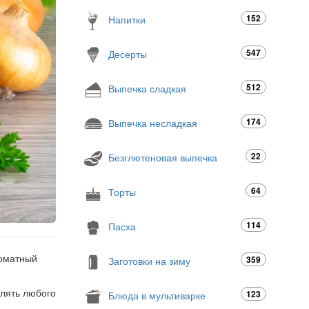
152
Напитки
547
Десерты
512
Выпечка сладкая
174
Выпечка несладкая
22
Безглютеновая выпечка
64
Торты
114
Пасха
роматный
359
Заготовки на зиму
влять любого
123
Блюда в мультиварке