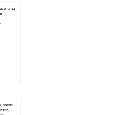
салата на
к,
,
, после
истую
оть