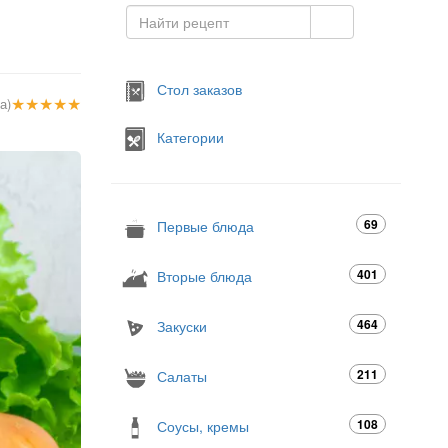
Стол заказов
★
★
★
★
★
а)
Категории
69
Первые блюда
401
Вторые блюда
464
Закуски
211
Салаты
108
Соусы, кремы