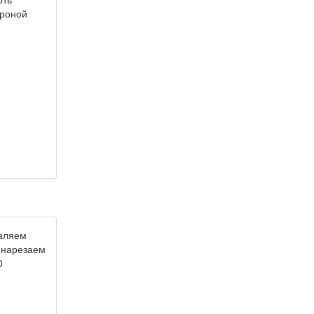
ороной
даляем
 нарезаем
0