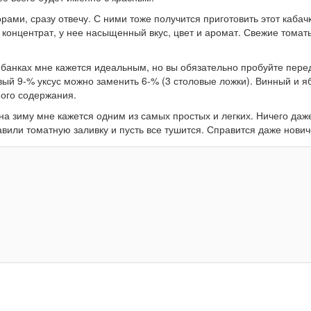
ми, сразу отвечу. С ними тоже получится приготовить этот кабач
то концентрат, у нее насыщенный вкус, цвет и аромат. Свежие томат
в банках мне кажется идеальным, но вы обязательно пробуйте перед
вый 9-% уксус можно заменить 6-% (3 столовые ложки). Винный и 
ного содержания.
 на зиму мне кажется одним из самых простых и легких. Ничего даж
вили томатную заливку и пусть все тушится. Справится даже нович