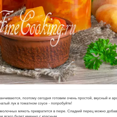
аканчиваются, поэтому сегодня готовим очень простой, вкусный и а
атый лук в томатном соусе - попробуйте!
, молочных мякоть превратится в пюре. Сладкий перец можно доба
ее всего будет именно с красным.