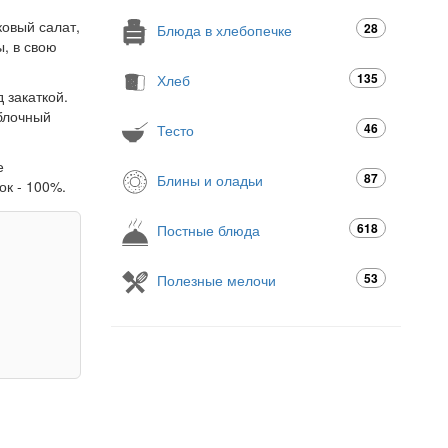
ковый салат,
28
Блюда в хлебопечке
ы, в свою
135
Хлеб
 закаткой.
яблочный
46
Тесто
е
87
Блины и оладьи
ок - 100%.
618
Постные блюда
53
Полезные мелочи