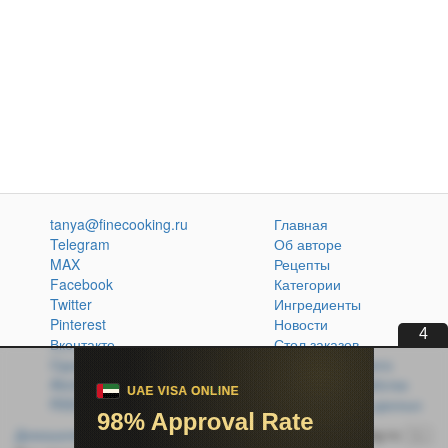
tanya@finecooking.ru
Главная
Telegram
Об авторе
MAX
Рецепты
Facebook
Категории
Twitter
Ингредиенты
Pinterest
Новости
3
Вконтакте
Стол заказов
Одноклассники
Кулинарная книга
Atom
Политика обработки
RSS
персональных данных
Домашняя кухня без проблем
© 2014-2026 FineCooking.ru
16+