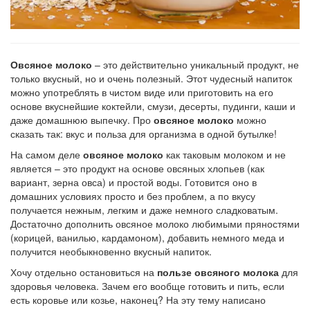
Овсяное молоко
– это действительно уникальный продукт, не
только вкусный, но и очень полезный. Этот чудесный напиток
можно употреблять в чистом виде или приготовить на его
основе вкуснейшие коктейли, смузи, десерты, пудинги, каши и
даже домашнюю выпечку. Про
овсяное молоко
можно
сказать так: вкус и польза для организма в одной бутылке!
На самом деле
овсяное молоко
как таковым молоком и не
является – это продукт на основе овсяных хлопьев (как
вариант, зерна овса) и простой воды. Готовится оно в
домашних условиях просто и без проблем, а по вкусу
получается нежным, легким и даже немного сладковатым.
Достаточно дополнить овсяное молоко любимыми пряностями
(корицей, ванилью, кардамоном), добавить немного меда и
получится необыкновенно вкусный напиток.
Хочу отдельно остановиться на
пользе овсяного молока
для
здоровья человека. Зачем его вообще готовить и пить, если
есть коровье или козье, наконец? На эту тему написано