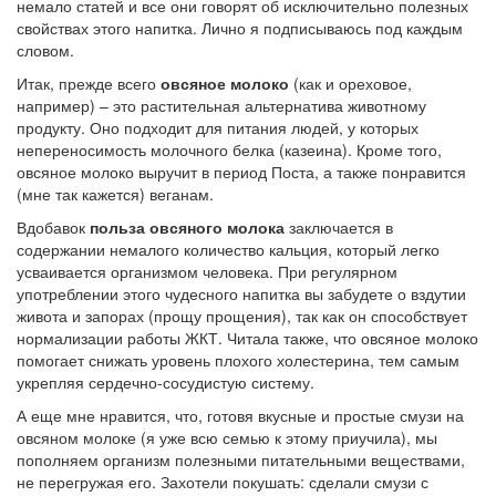
немало статей и все они говорят об исключительно полезных
свойствах этого напитка. Лично я подписываюсь под каждым
словом.
Итак, прежде всего
овсяное молоко
(как и ореховое,
например) – это растительная альтернатива животному
продукту. Оно подходит для питания людей, у которых
непереносимость молочного белка (казеина). Кроме того,
овсяное молоко выручит в период Поста, а также понравится
(мне так кажется) веганам.
Вдобавок
польза овсяного молока
заключается в
содержании немалого количество кальция, который легко
усваивается организмом человека. При регулярном
употреблении этого чудесного напитка вы забудете о вздутии
живота и запорах (прощу прощения), так как он способствует
нормализации работы ЖКТ. Читала также, что овсяное молоко
помогает снижать уровень плохого холестерина, тем самым
укрепляя сердечно-сосудистую систему.
А еще мне нравится, что, готовя вкусные и простые смузи на
овсяном молоке (я уже всю семью к этому приучила), мы
пополняем организм полезными питательными веществами,
не перегружая его. Захотели покушать: сделали смузи с