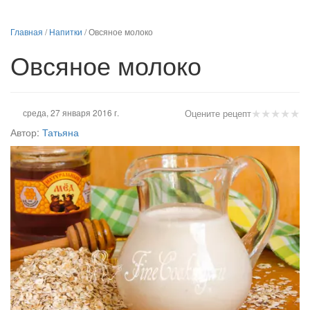
Главная
/
Напитки
/
Овсяное молоко
Овсяное молоко
★
★
★
★
★
среда, 27 января 2016 г.
Оцените рецепт
Автор:
Татьяна