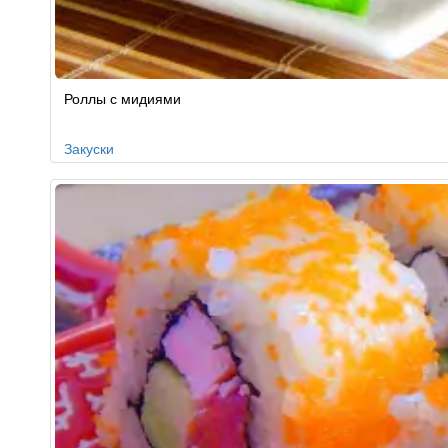
Роллы с мидиями
Закуски