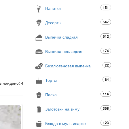
151
Напитки
547
Десерты
512
Выпечка сладкая
174
Выпечка несладкая
22
Безглютеновая выпечка
64
Торты
в найдено: 4
114
Пасха
358
Заготовки на зиму
123
Блюда в мультиварке