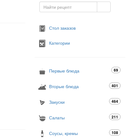
Стол заказов
Категории
69
Первые блюда
401
Вторые блюда
464
Закуски
211
Салаты
108
Соусы, кремы