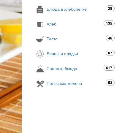
28
Блюда в хлебопечке
135
Хлеб
46
Тесто
87
Блины и оладьи
617
Постные блюда
53
Полезные мелочи