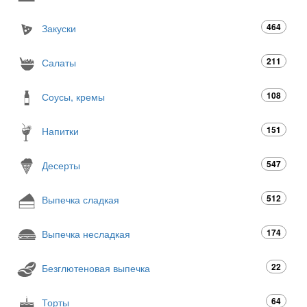
464
Закуски
211
Салаты
108
Соусы, кремы
151
Напитки
547
Десерты
512
Выпечка сладкая
174
Выпечка несладкая
22
Безглютеновая выпечка
64
Торты