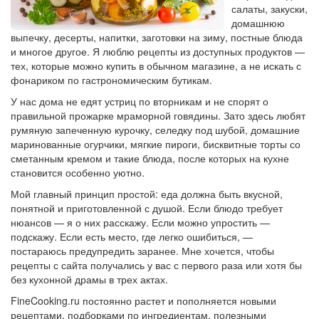
салаты, закуски,
домашнюю
выпечку, десерты, напитки, заготовки на зиму, постные блюда
и многое другое. Я люблю рецепты из доступных продуктов —
тех, которые можно купить в обычном магазине, а не искать с
фонариком по гастрономическим бутикам.
У нас дома не едят устриц по вторникам и не спорят о
правильной прожарке мраморной говядины. Зато здесь любят
румяную запеченную курочку, селедку под шубой, домашние
маринованные огурчики, мягкие пироги, бисквитные торты со
сметанным кремом и такие блюда, после которых на кухне
становится особенно уютно.
Мой главный принцип простой: еда должна быть вкусной,
понятной и приготовленной с душой. Если блюдо требует
нюансов — я о них расскажу. Если можно упростить —
подскажу. Если есть место, где легко ошибиться, —
постараюсь предупредить заранее. Мне хочется, чтобы
рецепты с сайта получались у вас с первого раза или хотя бы
без кухонной драмы в трех актах.
FineCooking.ru постоянно растет и пополняется новыми
рецептами, подборками по ингредиентам, полезными