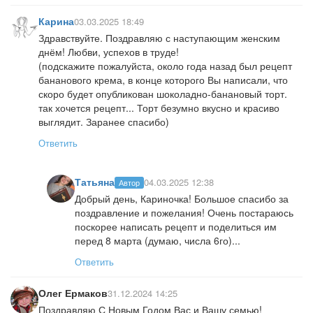
Карина
03.03.2025 18:49
Здравствуйте. Поздравляю с наступающим женским
днём! Любви, успехов в труде!
(подскажите пожалуйста, около года назад был рецепт
бананового крема, в конце которого Вы написали, что
скоро будет опубликован шоколадно-банановый торт.
так хочется рецепт... Торт безумно вкусно и красиво
выглядит. Заранее спасибо)
Ответить
Татьяна
04.03.2025 12:38
Автор
Добрый день, Кариночка! Большое спасибо за
поздравление и пожелания! Очень постараюсь
поскорее написать рецепт и поделиться им
перед 8 марта (думаю, числа 6го)...
Ответить
Олег Ермаков
31.12.2024 14:25
Поздравляю С Новым Годом Вас и Вашу семью!