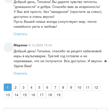
Добрый день, Татьяна! Вы дарите чувство теплоты,
"домашности" и добра. Спасибо вам за искренность!
У Вас всё просто, без "закидонов" (простите за сленг),
доступно и очень вкусно!
Пусть Вашей семье всегда сопутствуют мир, тепло
семейного уюта и любовь!
Ответить
Марина
16.10.2024 15:34
Добрый день! Татьяна, спасибо за рецепт кабачковой
икры в мультиварке. Третий год готовлю и не
переживаю, что не получится. Все доступно. И вкусно. 🔥
Удачи Вам!
Ответить
1
2
3
4
5
6
7
8
9
10
11
12
13
14
15
16
17
18
19