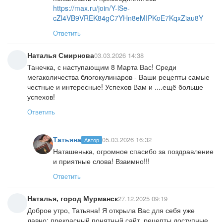
https://max.ru/join/Y-lSe-
cZl4VB9VREK84gC7YHn8eMIPKoE7KqxZiau8Y
Ответить
Наталья Смирнова
03.03.2026 14:38
Танечка, с наступающим 8 Марта Вас! Среди
мегаколичества блогокулинаров - Ваши рецепты самые
честные и интересные! Успехов Вам и ....ещё больше
успехов!
Ответить
Татьяна
05.03.2026 16:32
Автор
Наташенька, огромное спасибо за поздравление
и приятные слова! Взаимно!!!
Ответить
Наталья, город Мурманск
27.12.2025 09:19
Доброе утро, Татьяна! Я открыла Вас для себя уже
давно: прекрасный понятный сайт, рецепты доступные,