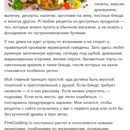
салаты, закуски,
домашнюю
выпечку, десерты, напитки, заготовки на зиму, постные блюда
и многое другое. Я люблю рецепты из доступных продуктов —
тех, которые можно купить в обычном магазине, а не искать с
фонариком по гастрономическим бутикам.
У нас дома не едят устриц по вторникам и не спорят о
правильной прожарке мраморной говядины. Зато здесь любят
румяную запеченную курочку, селедку под шубой, домашние
маринованные огурчики, мягкие пироги, бисквитные торты со
сметанным кремом и такие блюда, после которых на кухне
становится особенно уютно.
Мой главный принцип простой: еда должна быть вкусной,
понятной и приготовленной с душой. Если блюдо требует
нюансов — я о них расскажу. Если можно упростить —
подскажу. Если есть место, где легко ошибиться, —
постараюсь предупредить заранее. Мне хочется, чтобы
рецепты с сайта получались у вас с первого раза или хотя бы
без кухонной драмы в трех актах.
FineCooking.ru постоянно растет и пополняется новыми
рецептами, подборками по ингредиентам, полезными