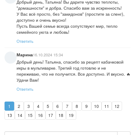
Добрый день, Татьяна! Вы дарите чувство теплоты,
"домашности" и добра. Спасибо вам за искренность!
У Вас всё просто, без "закидонов" (простите за сленг),
доступно и очень вкусно!
Пусть Вашей семье всегда сопутствуют мир, тепло
семейного уюта и любовь!
Ответить
Марина
16.10.2024 15:34
Добрый день! Татьяна, спасибо за рецепт кабачковой
икры в мультиварке. Третий год готовлю и не
переживаю, что не получится. Все доступно. И вкусно. 🔥
Удачи Вам!
Ответить
1
2
3
4
5
6
7
8
9
10
11
12
13
14
15
16
17
18
19