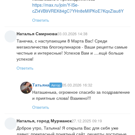
https://max.ru/join/Y-lSe-
cZl4VB9VREK84gC7YHn8eMIPKoE7KqxZiau8Y
Ответить
Наталья Смирнова
03.03.2026 14:38
Танечка, с наступающим 8 Марта Вас! Среди
мегаколичества блогокулинаров - Ваши рецепты самые
честные и интересные! Успехов Вам и ....ещё больше
успехов!
Ответить
Татьяна
05.03.2026 16:32
Автор
Наташенька, огромное спасибо за поздравление
и приятные слова! Взаимно!!!
Ответить
Наталья, город Мурманск
27.12.2025 09:19
Доброе утро, Татьяна! Я открыла Вас для себя уже
давно: прекрасный понятный сайт, рецепты доступные,