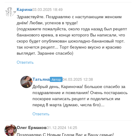
Карина
03.03.2025 18:49
Здравствуйте. Поздравляю с наступающим женским
днём! Любви, успехов в труде!
(подскажите пожалуйста, около года назад был рецепт
бананового крема, в конце которого Вы написали, что
скоро будет опубликован шоколадно-банановый торт.
так хочется рецепт... Торт безумно вкусно и красиво
выглядит. Заранее спасибо)
Ответить
Татьяна
04.03.2025 12:38
Автор
Добрый день, Кариночка! Большое спасибо за
поздравление и пожелания! Очень постараюсь
поскорее написать рецепт и поделиться им
перед 8 марта (думаю, числа 6го)...
Ответить
Олег Ермаков
31.12.2024 14:25
Поздравляю С Новым Годом Вас и Вашу семью!