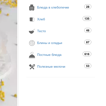
28
Блюда в хлебопечке
135
Хлеб
46
Тесто
87
Блины и оладьи
616
Постные блюда
53
Полезные мелочи