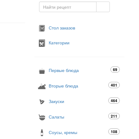
Стол заказов
Категории
69
Первые блюда
401
Вторые блюда
464
Закуски
211
Салаты
108
Соусы, кремы