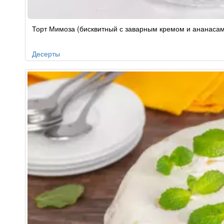
Рецепт
Торт Мимоза (бисквитный с заварным кремом и ананаса
по
заказу
Десерты