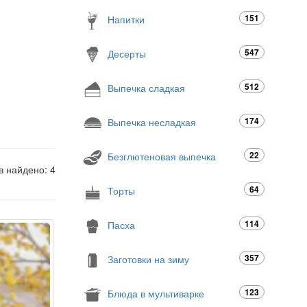
151
Напитки
547
Десерты
512
Выпечка сладкая
174
Выпечка несладкая
22
Безглютеновая выпечка
в найдено: 4
64
Торты
114
Пасха
357
Заготовки на зиму
123
Блюда в мультиварке