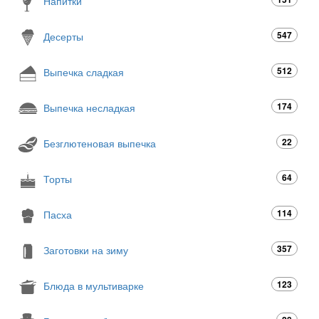
Напитки
547
Десерты
512
Выпечка сладкая
174
Выпечка несладкая
22
Безглютеновая выпечка
64
Торты
114
Пасха
357
Заготовки на зиму
123
Блюда в мультиварке