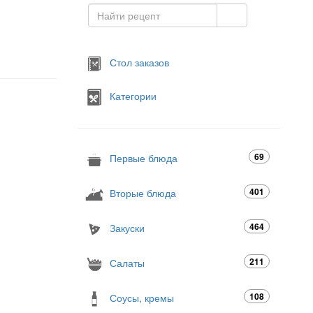
Стол заказов
Категории
69
Первые блюда
401
Вторые блюда
464
Закуски
211
Салаты
108
Соусы, кремы