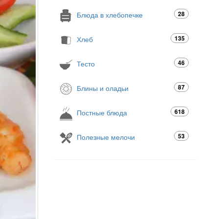
28
Блюда в хлебопечке
135
Хлеб
46
Тесто
87
Блины и оладьи
618
Постные блюда
53
Полезные мелочи