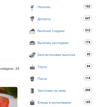
152
Напитки
547
Десерты
512
Выпечка сладкая
174
Выпечка несладкая
22
Безглютеновая выпечка
64
Торты
 найдено: 24
114
Пасха
359
Заготовки на зиму
123
Блюда в мультиварке