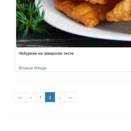
Чебуреки на заварном тесте
Вторые блюда
««
«
1
2
»
»»