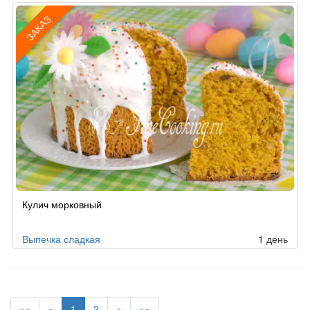
ЗАКАЗ
Рецепт
Кулич морковный
по
заказу
Выпечка сладкая
1 день
««
«
1
2
»
»»