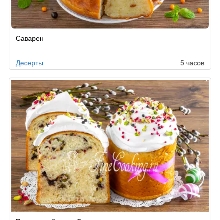
Рецепт
Саварен
по
заказу
Десерты
5 часов