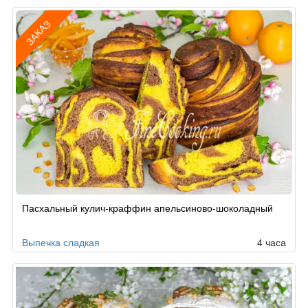
ЗАКАЗ
Рецепт
Пасхальный кулич-краффин апельсиново-шоколадный
по
заказу
Выпечка сладкая
4 часа