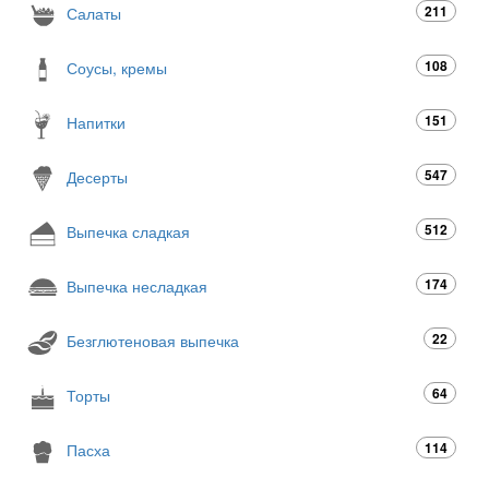
211
Салаты
108
Соусы, кремы
151
Напитки
547
Десерты
512
Выпечка сладкая
174
Выпечка несладкая
22
Безглютеновая выпечка
64
Торты
114
Пасха