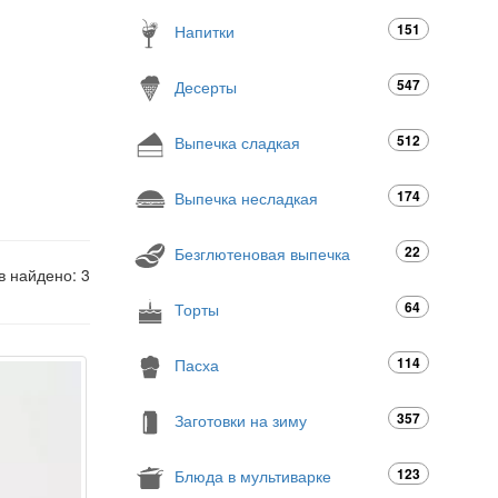
151
Напитки
547
Десерты
512
Выпечка сладкая
174
Выпечка несладкая
22
Безглютеновая выпечка
в найдено: 3
64
Торты
114
Пасха
357
Заготовки на зиму
123
Блюда в мультиварке