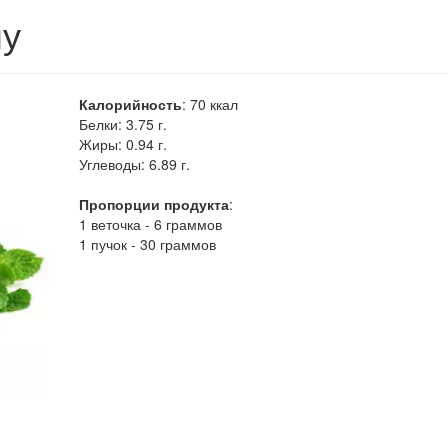
му
Калорийность
:
70
ккал
Белки:
3.75 г.
Жиры:
0.94 г.
Углеводы:
6.89 г.
Пропорции продукта
:
1 веточка - 6 граммов
1 пучок - 30 граммов