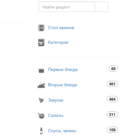
Стол заказов
Категории
69
Первые блюда
401
Вторые блюда
464
Закуски
211
Салаты
108
Соусы, кремы