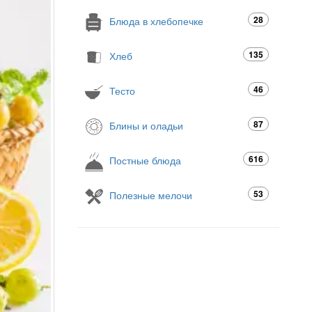
28
Блюда в хлебопечке
135
Хлеб
46
Тесто
87
Блины и оладьи
616
Постные блюда
53
Полезные мелочи