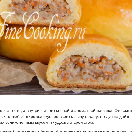
вое тесто, а внутри - много сочной и ароматной начинки. Это сыт
, что любые пирожки вкуснее всего с пылу с жару, но лучше дайте 
 их великолепным вкусом и чудесным ароматом.
ожете брать свое любимое. Я использовала дрожжевое тесто на с