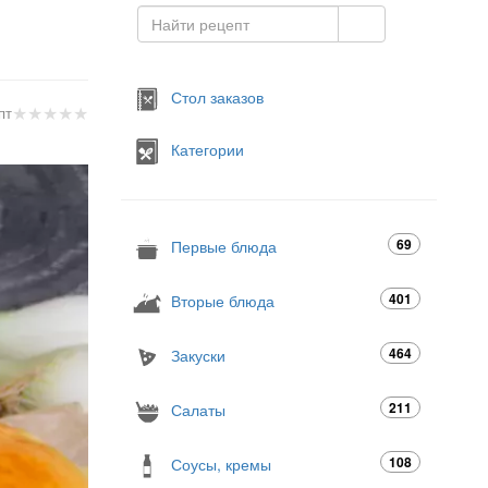
Стол заказов
★
★
★
★
★
пт
Категории
69
Первые блюда
401
Вторые блюда
464
Закуски
211
Салаты
108
Соусы, кремы