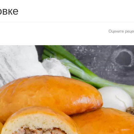
овке
Оцените реце