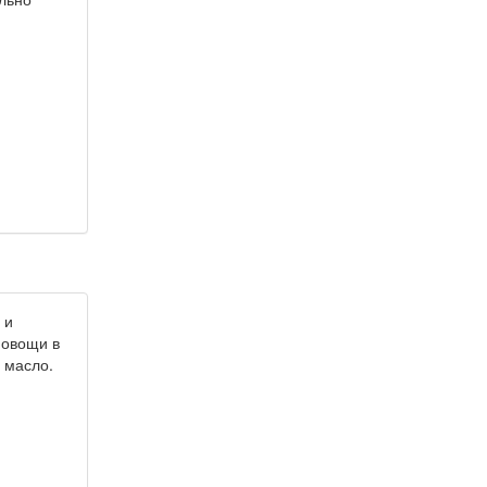
 и
 овощи в
 масло.