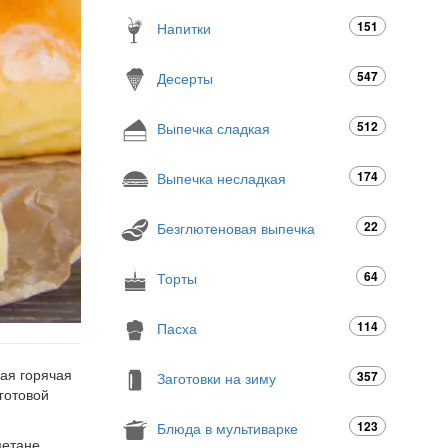
151
Напитки
547
Десерты
512
Выпечка сладкая
174
Выпечка несладкая
22
Безглютеновая выпечка
64
Торты
114
Пасха
ная горячая
357
Заготовки на зиму
готовой
123
Блюда в мультиварке
метане,