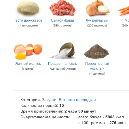
Тесто дрожжевое
Свиной фарш
Лук репчатый
Мо
(
1
килограмм
)
(
550
граммов
)
(
200
граммов
)
(
200
Яичный желток
Поваренная соль
Перец черный
молотый
(
1
штука
)
(
0.5
чайной ложки
)
(
1
щепотка
)
Категории:
Закуски
,
Выпечка несладкая
Количество порций:
15
Время приготовления:
2 часа 30 минут
Энергетическая ценность:
всего блюда -
5803
ккал
.
в 100 граммах -
276
ккал.