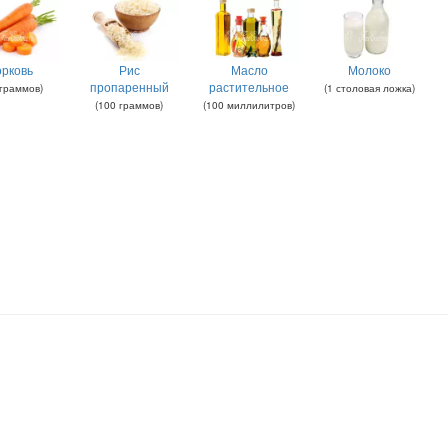
рковь
Рис
Масло
Молоко
пропаренный
растительное
граммов
)
(
1
столовая ложка
)
(
100
граммов
)
(
100
миллилитров
)