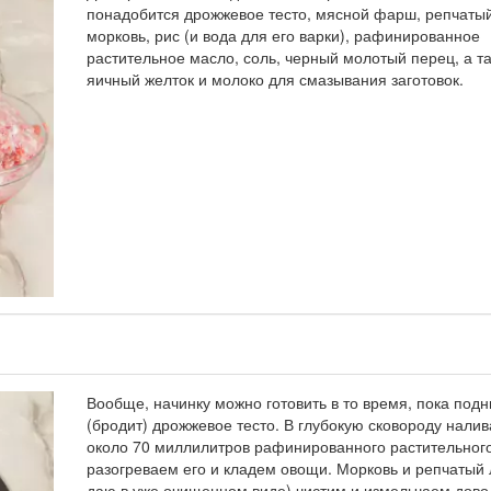
понадобится дрожжевое тесто, мясной фарш, репчатый
морковь, рис (и вода для его варки), рафинированное
растительное масло, соль, черный молотый перец, а т
яичный желток и молоко для смазывания заготовок.
Вообще, начинку можно готовить в то время, пока под
(бродит) дрожжевое тесто. В глубокую сковороду нали
около 70 миллилитров рафинированного растительног
разогреваем его и кладем овощи. Морковь и репчатый 
даю в уже очищенном виде) чистим и измельчаем дово