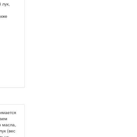
 лук,
акже
нимается
ваем
о масла,
лук (вес
льно