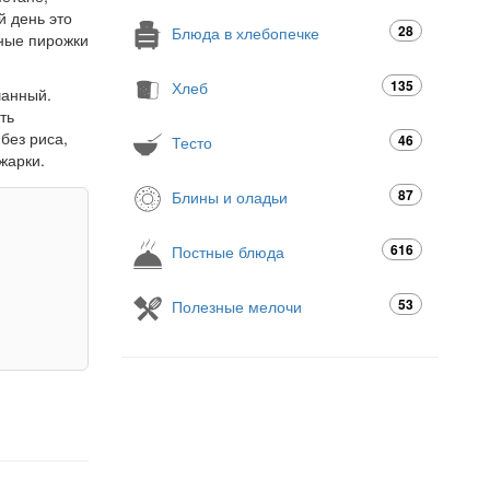
й день это
28
Блюда в хлебопечке
еные пирожки
135
Хлеб
шанный.
ть
без риса,
46
Тесто
жарки.
87
Блины и оладьи
616
Постные блюда
53
Полезные мелочи