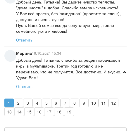
Добрый день, Татьяна! Вы дарите чувство теплоты,
"домашности" и добра. Спасибо вам за искренность!
У Вас всё просто, без "закидонов" (простите за сленг),
доступно и очень вкусно!
Пусть Вашей семье всегда сопутствуют мир, тепло
семейного уюта и любовь!
Ответить
Марина
16.10.2024 15:34
Добрый день! Татьяна, спасибо за рецепт кабачковой
икры в мультиварке. Третий год готовлю и не
переживаю, что не получится. Все доступно. И вкусно. 🔥
Удачи Вам!
Ответить
1
2
3
4
5
6
7
8
9
10
11
12
13
14
15
16
17
18
19