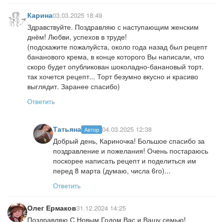
Карина
03.03.2025 18:49
Здравствуйте. Поздравляю с наступающим женским
днём! Любви, успехов в труде!
(подскажите пожалуйста, около года назад был рецепт
бананового крема, в конце которого Вы написали, что
скоро будет опубликован шоколадно-банановый торт.
так хочется рецепт... Торт безумно вкусно и красиво
выглядит. Заранее спасибо)
Ответить
Татьяна
04.03.2025 12:38
Автор
Добрый день, Кариночка! Большое спасибо за
поздравление и пожелания! Очень постараюсь
поскорее написать рецепт и поделиться им
перед 8 марта (думаю, числа 6го)...
Ответить
Олег Ермаков
31.12.2024 14:25
Поздравляю С Новым Годом Вас и Вашу семью!