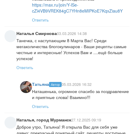
https://max.ru/join/Y-lSe-
cZl4VB9VREK84gC7YHn8eMIPKoE7KqxZiau8Y
Ответить
Наталья Смирнова
03.03.2026 14:38
Танечка, с наступающим 8 Марта Вас! Среди
мегаколичества блогокулинаров - Ваши рецепты самые
честные и интересные! Успехов Вам и ....ещё больше
успехов!
Ответить
Татьяна
05.03.2026 16:32
Автор
Наташенька, огромное спасибо за поздравление
и приятные слова! Взаимно!!!
Ответить
Наталья, город Мурманск
27.12.2025 09:19
Доброе утро, Татьяна! Я открыла Вас для себя уже
давно: прекрасный понятный сайт, рецепты доступные,