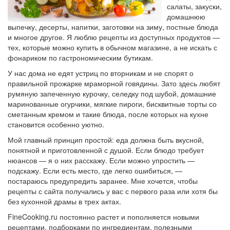
салаты, закуски,
домашнюю
выпечку, десерты, напитки, заготовки на зиму, постные блюда
и многое другое. Я люблю рецепты из доступных продуктов —
тех, которые можно купить в обычном магазине, а не искать с
фонариком по гастрономическим бутикам.
У нас дома не едят устриц по вторникам и не спорят о
правильной прожарке мраморной говядины. Зато здесь любят
румяную запеченную курочку, селедку под шубой, домашние
маринованные огурчики, мягкие пироги, бисквитные торты со
сметанным кремом и такие блюда, после которых на кухне
становится особенно уютно.
Мой главный принцип простой: еда должна быть вкусной,
понятной и приготовленной с душой. Если блюдо требует
нюансов — я о них расскажу. Если можно упростить —
подскажу. Если есть место, где легко ошибиться, —
постараюсь предупредить заранее. Мне хочется, чтобы
рецепты с сайта получались у вас с первого раза или хотя бы
без кухонной драмы в трех актах.
FineCooking.ru постоянно растет и пополняется новыми
рецептами, подборками по ингредиентам, полезными