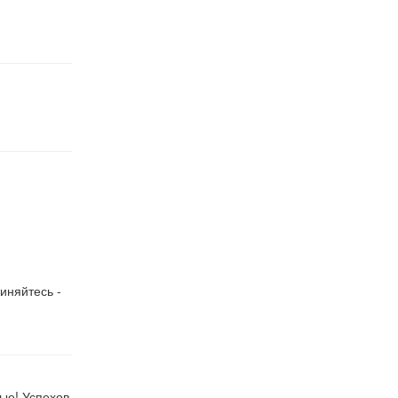
иняйтесь -
ые! Успехов