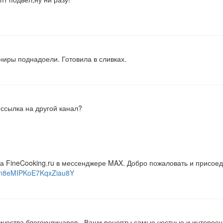
рниры поднадоели. Готовила в сливках.
 ссылка на другой канал?
та FineCooking.ru в мессенджере MAX. Добро пожаловать и присоед
YHn8eMIPKoE7KqxZiau8Y
ичества блогокулинаров - Ваши рецепты самые честные и интересн