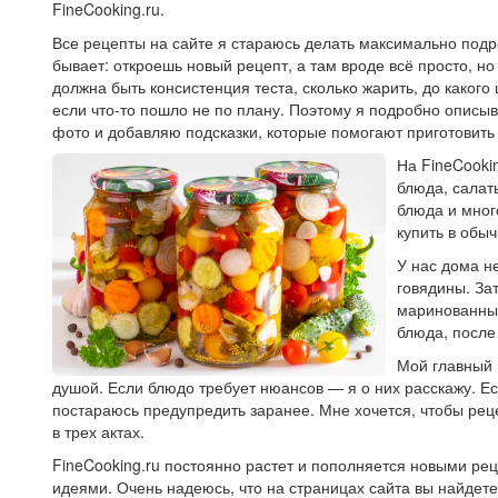
FineCooking.ru.
Все рецепты на сайте я стараюсь делать максимально под
бывает: откроешь новый рецепт, а там вроде всё просто, но
должна быть консистенция теста, сколько жарить, до какого 
если что-то пошло не по плану. Поэтому я подробно описы
фото и добавляю подсказки, которые помогают приготовить
На FineCooki
блюда, салат
блюда и мног
купить в обы
У нас дома н
говядины. За
маринованные
блюда, после
Мой главный 
душой. Если блюдо требует нюансов — я о них расскажу. Ес
постараюсь предупредить заранее. Мне хочется, чтобы реце
в трех актах.
FineCooking.ru постоянно растет и пополняется новыми р
идеями. Очень надеюсь, что на страницах сайта вы найдете