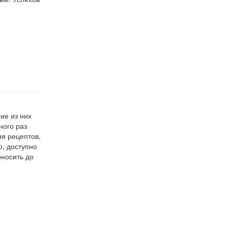
ие из них
ного раз
ия рецептов,
о, доступно
носить до