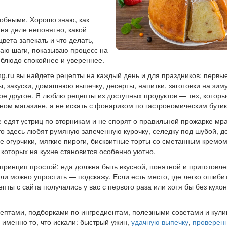
робными. Хорошо знаю, как
 на деле непонятно, какой
цвета запекать и что делать,
ваю шаги, показываю процесс на
 блюдо спокойнее и увереннее.
ng.ru вы найдете рецепты на каждый день и для праздников: первы
ы, закуски, домашнюю выпечку, десерты, напитки, заготовки на зим
ое другое. Я люблю рецепты из доступных продуктов — тех, котор
чном магазине, а не искать с фонариком по гастрономическим бути
е едят устриц по вторникам и не спорят о правильной прожарке м
то здесь любят румяную запеченную курочку, селедку под шубой, 
 огурчики, мягкие пироги, бисквитные торты со сметанным кремом
 которых на кухне становится особенно уютно.
принцип простой: еда должна быть вкусной, понятной и приготовле
ли можно упростить — подскажу. Если есть место, где легко ошиби
пты с сайта получались у вас с первого раза или хотя бы без кух
ецептами, подборками по ингредиентам, полезными советами и кул
 именно то, что искали: быстрый ужин,
удачную выпечку
,
проверен