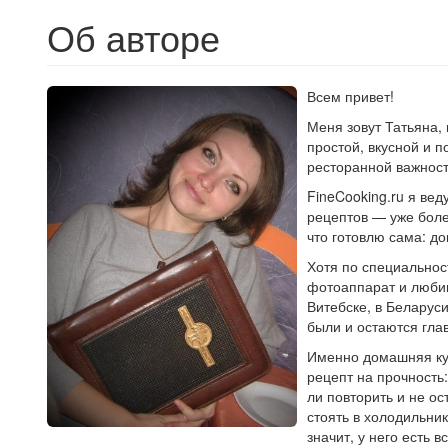
Об авторе
Всем привет!
Меня зовут Татьяна, 
простой, вкусной и 
ресторанной важност
FineCooking.ru я ве
рецептов — уже боле
что готовлю сама: д
Хотя по специальност
фотоаппарат и любим
Витебске, в Беларус
были и остаются глав
Именно домашняя ку
рецепт на прочность:
ли повторить и не о
стоять в холодильни
значит, у него есть 