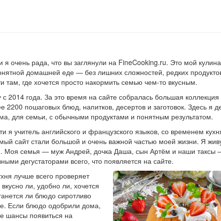
и я очень рада, что вы заглянули на FineCooking.ru. Это мой кулин
понятной домашней еде — без лишних сложностей, редких продукто
и там, где хочется просто накормить семью чем-то вкусным.
ду с 2014 года. За это время на сайте собралась большая коллекци
е 2200 пошаговых блюд, напитков, десертов и заготовок. Здесь я д
ома, для семьи, с обычными продуктами и понятным результатом.
и я учитель английского и французского языков, со временем кухн
ый сайт стали большой и очень важной частью моей жизни. Я жив
и. Моя семья — муж Андрей, дочка Даша, сын Артём и наши таксы 
ными дегустаторами всего, что появляется на сайте.
хня лучше всего проверяет
 вкусно ли, удобно ли, хочется
станется ли блюдо сиротливо
ке. Если блюдо одобрили дома,
все шансы появиться на