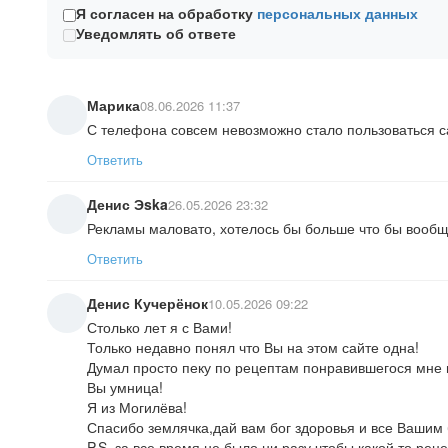
Я согласен на обработку
персональных данных
Уведомлять об ответе
Марика
08.06.2026 11:37
С телефона совсем невозможно стало пользоваться с
Ответить
Денис Эska
26.05.2026 23:32
Рекламы маловато, хотелось бы больше что бы вообщ
Ответить
Денис Кучерёнок
10.05.2026 09:22
Столько лет я с Вами!
Только недавно понял что Вы на этом сайте одна!
Думал просто пеку по рецептам понравившегося мне по
Вы умница!
Я из Могилёва!
Спасибо землячка,дай вам бог здоровья и все Вашим б
P.S. за все время не было ни разу чтобы какой то реце