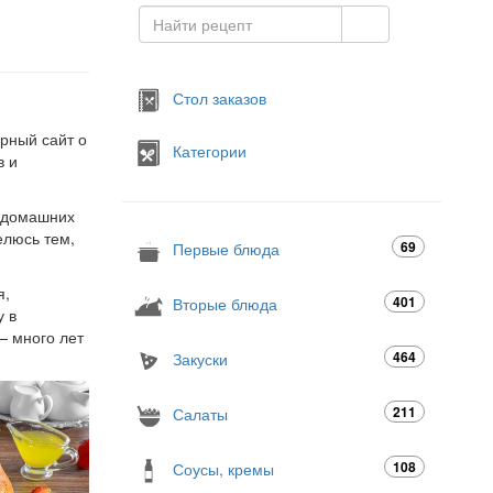
Стол заказов
арный сайт о
Категории
в и
я домашних
елюсь тем,
69
Первые блюда
я,
401
Вторые блюда
у в
— много лет
464
Закуски
211
Салаты
108
Соусы, кремы