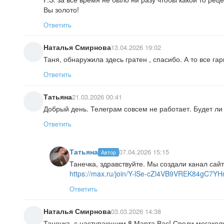
Вы золото!
Ответить
Наталья Смирнова
13.04.2026 19:02
Таня, обнаружила здесь гратен , спасибо. А то все га
Ответить
Татьяна
21.03.2026 00:41
Добрый день. Телеграм совсем не работает. Будет ли
Ответить
Татьяна
07.04.2026 15:15
Автор
Танечка, здравствуйте. Мы создали канал сай
https://max.ru/join/Y-lSe-cZl4VB9VREK84gC7
Ответить
Наталья Смирнова
03.03.2026 14:38
Танечка, с наступающим 8 Марта Вас! Среди мегакол