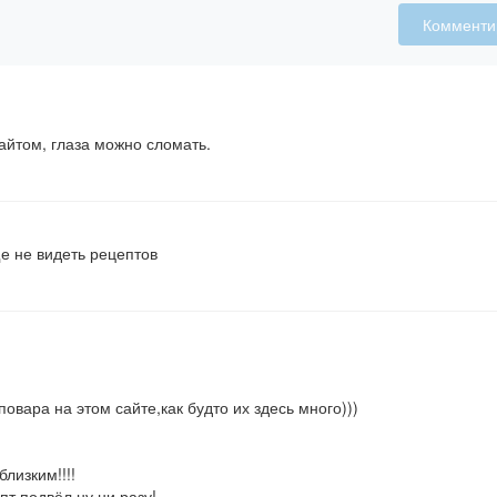
Комменти
айтом, глаза можно сломать.
е не видеть рецептов
вара на этом сайте,как будто их здесь много)))
лизким!!!!
пт подвёл,ну ни разу!