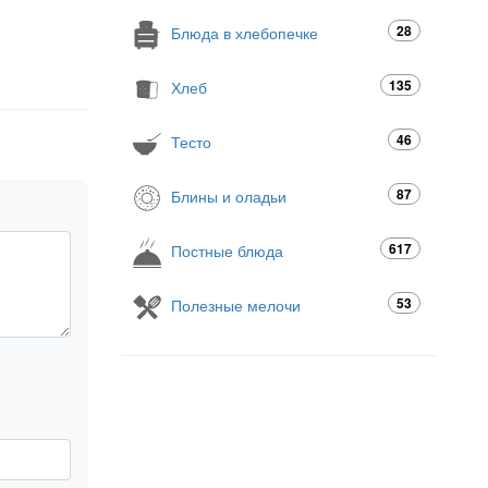
28
Блюда в хлебопечке
135
Хлеб
46
Тесто
87
Блины и оладьи
617
Постные блюда
53
Полезные мелочи