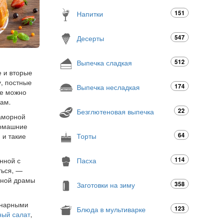
151
Напитки
547
Десерты
512
Выпечка сладкая
е и вторые
у, постные
174
Выпечка несладкая
ые можно
кам.
22
Безглютеновая выпечка
раморной
домашние
64
Торты
 и такие
114
Пасха
нной с
ться, —
онной драмы
358
Заготовки на зиму
инарными
123
Блюда в мультиварке
ный салат
,