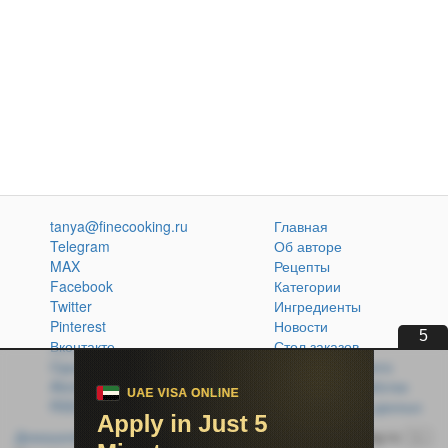
tanya@finecooking.ru
Главная
Telegram
Об авторе
MAX
Рецепты
Facebook
Категории
Twitter
Ингредиенты
Pinterest
Новости
4
Вконтакте
Стол заказов
Одноклассники
Кулинарная книга
Atom
Политика обработки
RSS
персональных данных
Домашняя кухня без проблем
© 2014-2026 FineCooking.ru
16+