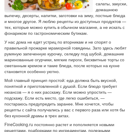
салаты, закуски,
домашнюю
выпечку, десерты, напитки, заготовки на зиму, постные блюда
и многое другое. Я люблю рецепты из доступных продуктов —
тех, которые можно купить в обычном магазине, а не искать с
фонариком по гастрономическим бутикам.
У нас дома не едят устриц по вторникам и не спорят о
правильной прожарке мраморной говядины. Зато здесь любят
румяную запеченную курочку, селедку под шубой, домашние
маринованные огурчики, мягкие пироги, бисквитные торты со
сметанным кремом и такие блюда, после которых на кухне
становится особенно уютно.
Мой главный принцип простой: еда должна быть вкусной,
понятной и приготовленной с душой. Если блюдо требует
нюансов — я о них расскажу. Если можно упростить —
подскажу. Если есть место, где легко ошибиться, —
постараюсь предупредить заранее. Мне хочется, чтобы
рецепты с сайта получались у вас с первого раза или хотя бы
без кухонной драмы в трех актах.
FineCooking.ru постоянно растет и пополняется новыми
рецептами, подборками по ингредиентам, полезными