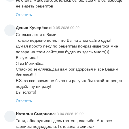
Рекламы маловато, хотелось бы больше что бы вообще
не видеть рецептов
Ответить
Денис Кучерёнок
10.05.2026 09:22
Столько лет я с Вами!
Только недавно понял что Вы на этом сайте одна!
Думал просто пеку по рецептам понравившегося мне
повара на этом сайте,как будто их здесь много)))
Вы умница!
Я из Могилёва!
Спасибо землячка,дай вам бог здоровья и все Вашим
близким!!!!
P.S. за все время не было ни разу чтобы какой то рецепт
подвёл,ну ни разу!
Вы золото!
Ответить
Наталья Смирнова
13.04.2026 19:02
Таня, обнаружила здесь гратен , спасибо. А то все
гарниры поднадоели. Готовила в сливках.