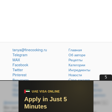
tanya@finecooking.ru
Главная
Telegram
Об авторе
MAX
Рецепты
Facebook
Категории
Twitter
Ингредиенты
Pinterest
Новости
5
Вконтакте
Стол заказов
Одноклассники
Кулинарная книга
Atom
Политика обработки
RSS
персональных данных
Домашняя кухня без проблем
© 2014-2026 FineCooking.ru
16+
Все тексты и фотографии, опубликованные на сайте