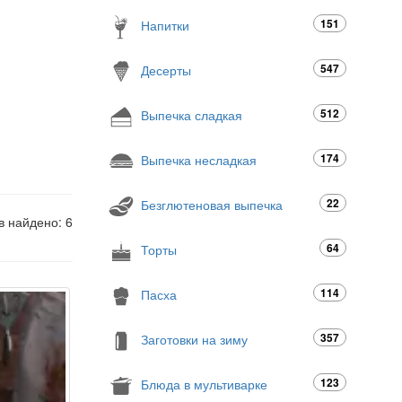
151
Напитки
547
Десерты
512
Выпечка сладкая
174
Выпечка несладкая
22
Безглютеновая выпечка
в найдено: 6
64
Торты
114
Пасха
357
Заготовки на зиму
123
Блюда в мультиварке