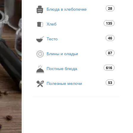
28
Блюда в хлебопечке
135
Хлеб
46
Тесто
87
Блины и оладьи
616
Постные блюда
53
Полезные мелочи