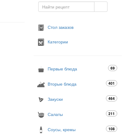
Стол заказов
Категории
69
Первые блюда
401
Вторые блюда
464
Закуски
211
Салаты
108
Соусы, кремы