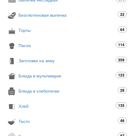
22
Безглютеновая выпечка
64
Торты
114
Пасха
359
Заготовки на зиму
123
Блюда в мультиварке
28
Блюда в хлебопечке
135
Хлеб
46
Тесто
87