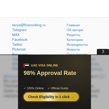
tanya@finecooking.ru
Главная
Telegram
Об авторе
MAX
Рецепты
Facebook
Категории
Twitter
Ингредиенты
Pinterest
Новости
2
Вконтакте
Стол заказов
Одноклассники
Кулинарная книга
Atom
Политика обработки
RSS
персональных данных
Домашняя кухня без проблем
© 2014-2026 FineCooking.ru
16+
Все тексты и фотографии, опубликованные на сайте
FineCooking.ru, защищены законом об авторском праве.
Любая частичная или полная перепечатка опубликованной
информации без активной ссылки на источник запрещена.