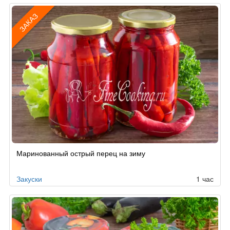
ЗАКАЗ
Рецепт
Маринованный острый перец на зиму
по
заказу
Закуски
1 час