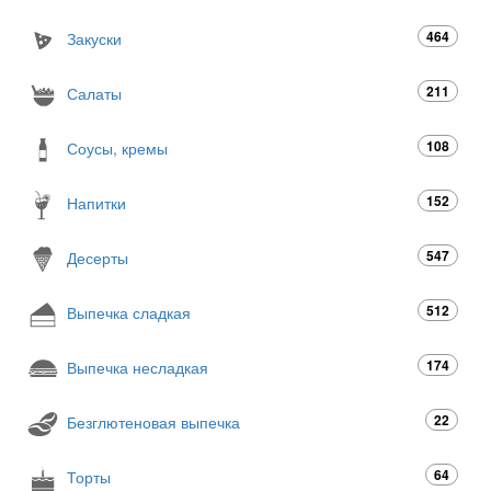
464
Закуски
211
Салаты
108
Соусы, кремы
152
Напитки
547
Десерты
512
Выпечка сладкая
174
Выпечка несладкая
22
Безглютеновая выпечка
64
Торты