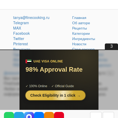
tanya@finecooking.ru
Главная
Telegram
Об авторе
MAX
Рецепты
Facebook
Категории
Twitter
Ингредиенты
Pinterest
Новости
2
Вконтакте
Стол заказов
Одноклассники
Кулинарная книга
Atom
Политика обработки
RSS
персональных данных
Домашняя кухня без проблем
© 2014-2026 FineCooking.ru
16+
Все тексты и фотографии, опубликованные на сайте
FineCooking.ru, защищены законом об авторском праве.
Любая частичная или полная перепечатка опубликованной
информации без активной ссылки на источник запрещена.