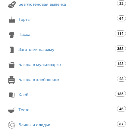
22
Безглютеновая выпечка
64
Торты
114
Пасха
358
Заготовки на зиму
123
Блюда в мультиварке
28
Блюда в хлебопечке
135
Хлеб
46
Тесто
87
Блины и оладьи