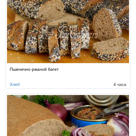
Пшенично-ржаной багет
Хлеб
4 часа