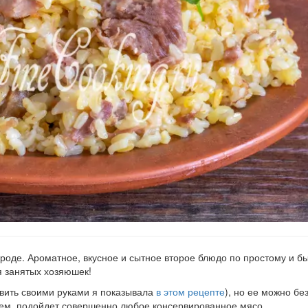
ороде. Ароматное, вкусное и сытное второе блюдо по простому и б
я занятых хозяюшек!
овить своими руками я показывала
в этом рецепте
), но ее можно бе
щем, подойдет совершенно любое консервированное мясо.