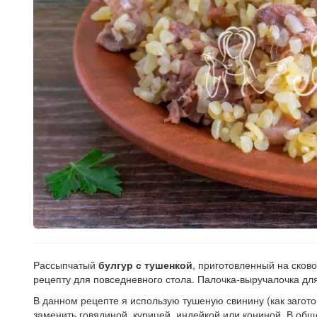
Рассыпчатый
булгур с тушенкой
, приготовленный на сков
рецепту для повседневного стола. Палочка-выручалочка дл
В данном рецепте я использую тушеную свинину (как загот
заменить говядиной, курицей, индейкой или кониной. В об