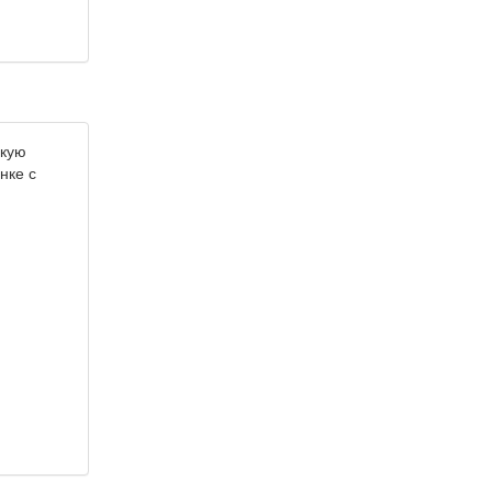
окую
нке с