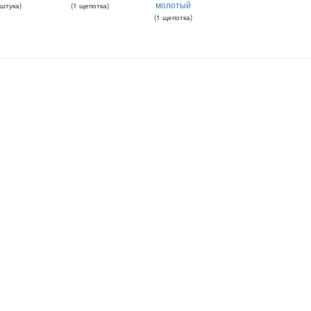
молотый
штука
)
(
1
щепотка
)
(
1
щепотка
)