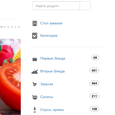
Стол заказов
★
★
★
★
★
пт
Категории
69
Первые блюда
401
Вторые блюда
464
Закуски
211
Салаты
108
Соусы, кремы