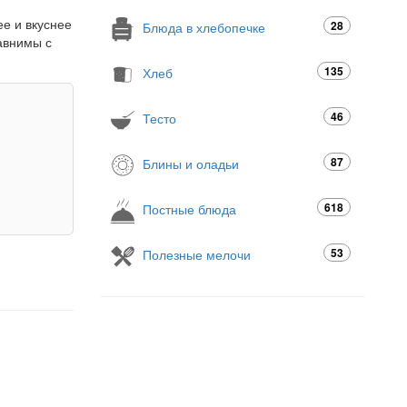
ее и вкуснее
28
Блюда в хлебопечке
авнимы с
135
Хлеб
46
Тесто
87
Блины и оладьи
618
Постные блюда
53
Полезные мелочи