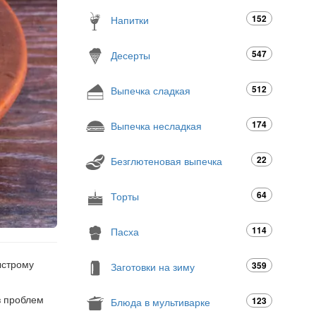
152
Напитки
547
Десерты
512
Выпечка сладкая
174
Выпечка несладкая
22
Безглютеновая выпечка
64
Торты
114
Пасха
ыстрому
359
Заготовки на зиму
з проблем
123
Блюда в мультиварке