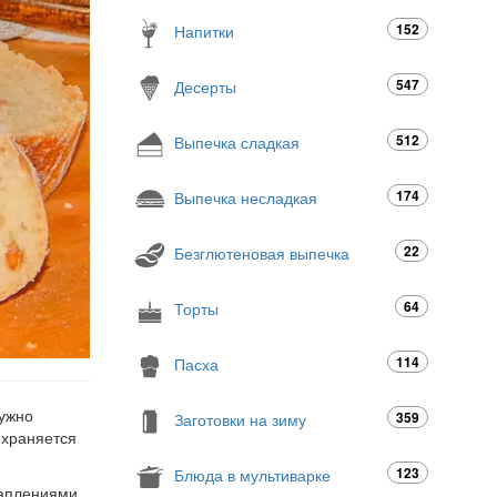
152
Напитки
547
Десерты
512
Выпечка сладкая
174
Выпечка несладкая
22
Безглютеновая выпечка
64
Торты
114
Пасха
нужно
359
Заготовки на зиму
охраняется
123
Блюда в мультиварке
раплениями