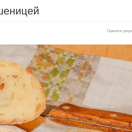
шеницей
Оцените реце