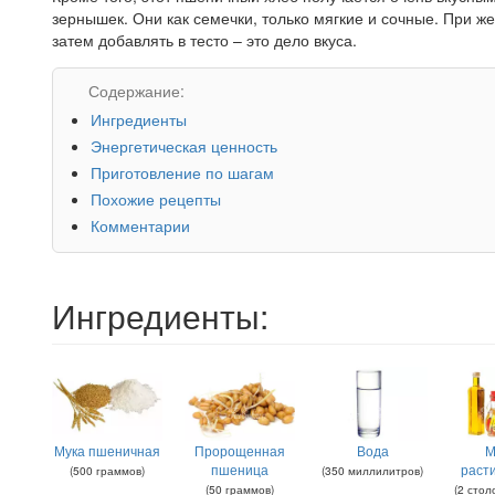
зернышек. Они как семечки, только мягкие и сочные. При 
затем добавлять в тесто – это дело вкуса.
Содержание:
Ингредиенты
Энергетическая ценность
Приготовление по шагам
Похожие рецепты
Комментарии
Ингредиенты:
Мука пшеничная
Пророщенная
Вода
М
пшеница
раст
(
500
граммов
)
(
350
миллилитров
)
(
50
граммов
)
(
2
стол