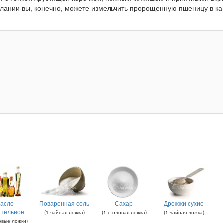
желании вы, конечно, можете измельчить пророщенную пшеницу в ка
асло
Поваренная соль
Сахар
Дрожжи сухие
ительное
(
1
чайная ложка
)
(
1
столовая ложка
)
(
1
чайная ложка
)
овые ложки
)