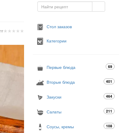
Стол заказов
★
★
★
★
★
пт
Категории
69
Первые блюда
401
Вторые блюда
464
Закуски
211
Салаты
108
Соусы, кремы