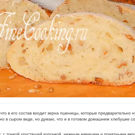
что в его состав входит зерна пшеницы, которые предварительно 
нно в сыром виде, но думаю, что и в готовом домашнем хлебушке с
ым: с тонкой хрустящей корочкой, нежным мякишем и приятными вк