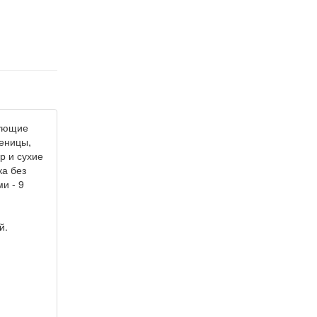
дующие
еницы,
р и сухие
ка без
и - 9
й.