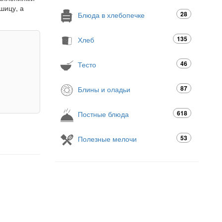
шицу, а
28
Блюда в хлебопечке
135
Хлеб
46
Тесто
87
Блины и оладьи
618
Постные блюда
53
Полезные мелочи