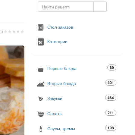
Стол заказов
★
★
★
★
★
пт
Категории
69
Первые блюда
401
Вторые блюда
464
Закуски
211
Салаты
108
Соусы, кремы