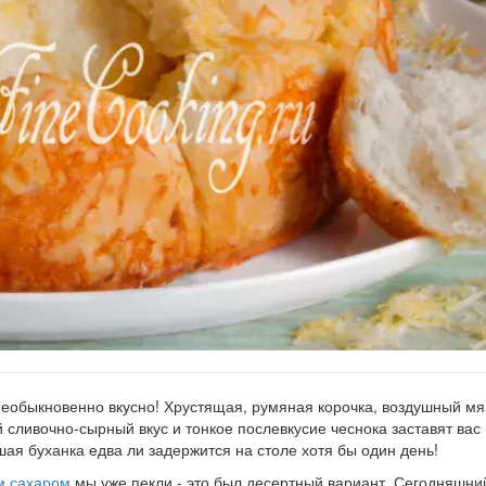
о необыкновенно вкусно! Хрустящая, румяная корочка, воздушный м
сливочно-сырный вкус и тонкое послевкусие чеснока заставят вас
шая буханка едва ли задержится на столе хотя бы один день!
ым сахаром
мы уже пекли - это был десертный вариант. Сегодняшни