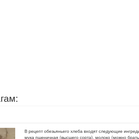
гам:
В рецепт обезьяньего хлеба входят следующие ингред
мука пшеничная (высшего сорта), молоко (можно брат