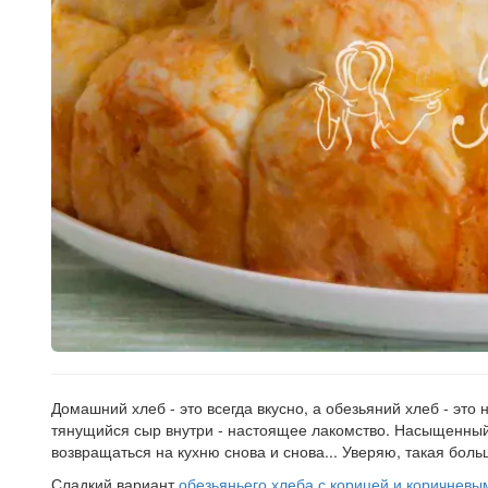
Рецепт
по
заказу
Домашний хлеб - это всегда вкусно, а обезьяний хлеб - эт
тянущийся сыр внутри - настоящее лакомство. Насыщенный 
возвращаться на кухню снова и снова... Уверяю, такая боль
Сладкий вариант
обезьяньего хлеба с корицей и коричнев