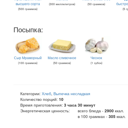
высшего сорта
быстр
(
300
миллилитров
)
(
50
граммов
)
(
500
граммов
)
(
5
г
Посыпка:
Сыр Мраморный
Масло сливочное
Чеснок
(
100
граммов
)
(
50
граммов
)
(
1
зубок
)
Категории:
Хлеб
,
Выпечка несладкая
Количество порций:
10
Время приготовления:
3 часа 30 минут
Энергетическая ценность:
всего блюда -
2900
ккал
.
в 100 граммах -
305
ккал.