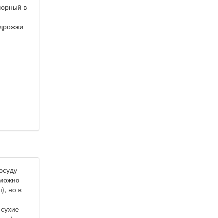
морный в
 дрожжи
осуду
 можно
), но в
 сухие