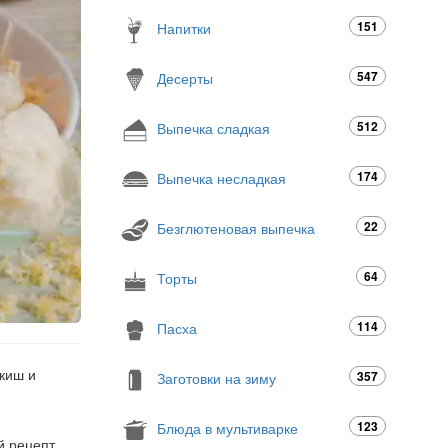
151
Напитки
547
Десерты
512
Выпечка сладкая
174
Выпечка несладкая
22
Безглютеновая выпечка
64
Торты
114
Пасха
якиш и
357
Заготовки на зиму
123
Блюда в мультиварке
й рецепт