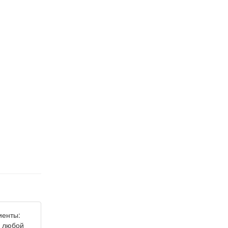
иенты:
ь любой