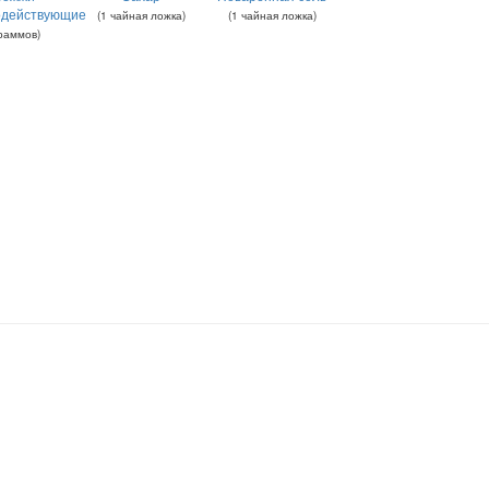
одействующие
(
1
чайная ложка
)
(
1
чайная ложка
)
раммов
)