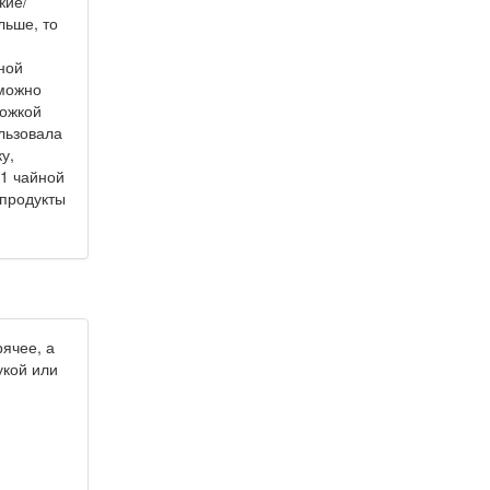
жие/
льше, то
ной
 можно
ложкой
ользовала
у,
 1 чайной
 продукты
рячее, а
укой или