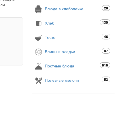
или
28
Блюда в хлебопечке
135
Хлеб
46
Тесто
87
Блины и оладьи
616
Постные блюда
53
Полезные мелочи