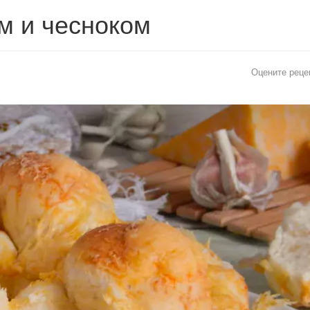
м и чесноком
Оцените реце