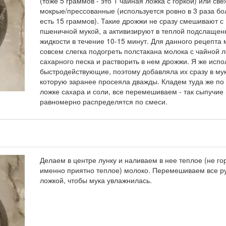
(тоже 5 граммов - это 1 чайная ложка с горкой) или све
мокрые/прессованные (используется ровно в 3 раза бо
есть 15 граммов). Такие дрожжи не сразу смешивают с
пшеничной мукой, а активизируют в теплой подслащен
жидкости в течение 10-15 минут. Для данного рецепта
совсем слегка подогреть полстакана молока с чайной 
сахарного песка и растворить в нем дрожжи. Я же исп
быстродействующие, поэтому добавляла их сразу в мук
которую заранее просеяла дважды. Кладем туда же по
ложке сахара и соли, все перемешиваем - так сыпучие
равномерно распределятся по смеси.
Делаем в центре лунку и наливаем в нее теплое (не го
именно приятно теплое) молоко. Перемешиваем все р
ложкой, чтобы мука увлажнилась.