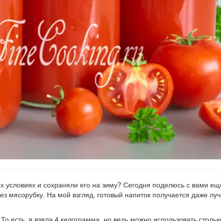
х условиях и сохраняли его на зиму? Сегодня поделюсь с вами е
з мясорубку. На мой взгляд, готовый напиток получается даже луч
То есть, я взяла 4 килограмма, но ведь можно использовать стольк