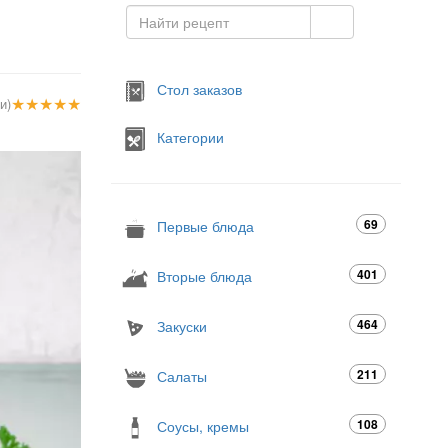
Стол заказов
★
★
★
★
★
и)
Категории
69
Первые блюда
401
Вторые блюда
464
Закуски
211
Салаты
108
Соусы, кремы