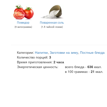
Помидор
Поваренная соль
(
4
килограмма
)
(
1.5
чайной ложки
)
Категории:
Напитки
,
Заготовки на зиму
,
Постные блюда
Количество порций:
3
Время приготовления:
2 часа
Энергетическая ценность:
всего блюда -
636
ккал
.
в 100 граммах -
21
ккал.