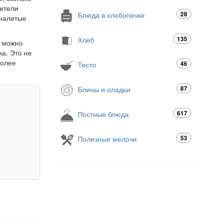
дители
28
Блюда в хлебопечке
 налитые
135
Хлеб
о можно
ка. Это не
более
46
Тесто
87
Блины и оладьи
617
Постные блюда
53
Полезные мелочи