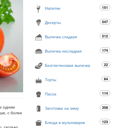
151
Напитки
547
Десерты
512
Выпечка сладкая
174
Выпечка несладкая
22
Безглютеновая выпечка
64
Торты
114
Пасха
ще одним
358
Заготовки на зиму
ше, с более
123
Блюда в мультиварке
о, сколько