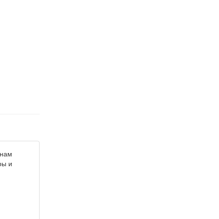
 нам
ры и