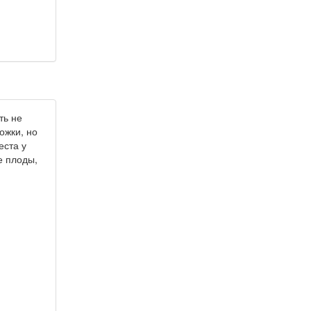
ть не
ожки, но
еста у
е плоды,