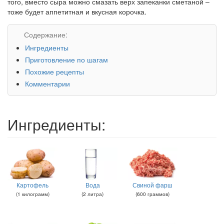
того, вместо сыра можно смазать верх запеканки сметаной –
тоже будет аппетитная и вкусная корочка.
Содержание:
Ингредиенты
Приготовление по шагам
Похожие рецепты
Комментарии
Ингредиенты:
Картофель
Вода
Свиной фарш
(
1
килограмм
)
(
2
литра
)
(
600
граммов
)