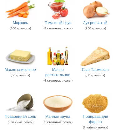
Морковь
Томатный соус
Лук репчатый
(
300
граммов
)
(
3
столовые ложки
)
(
250
граммов
)
Масло сливочное
Масло
Сыр Пармезан
растительное
(
30
граммов
)
(
50
граммов
)
(
4
столовые ложки
)
Поваренная соль
Манная крупа
Приправа для
фарша
(
2
чайные ложки
)
(
2
столовые ложки
)
(
1
чайная ложка
)