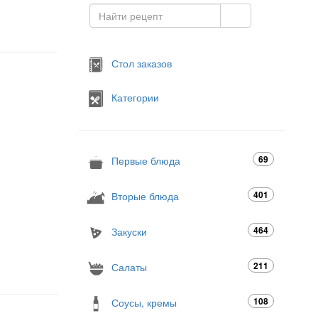
Стол заказов
Категории
69
Первые блюда
401
Вторые блюда
464
Закуски
211
Салаты
108
Соусы, кремы