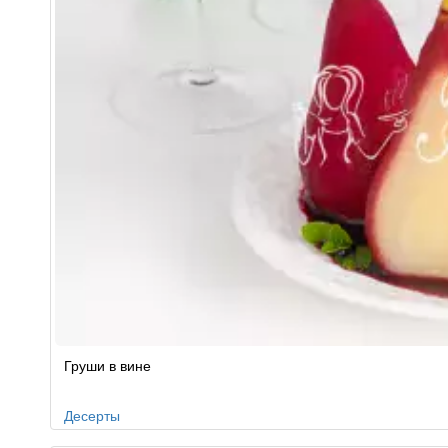
Рецепт
Груши в вине
по
заказу
Десерты