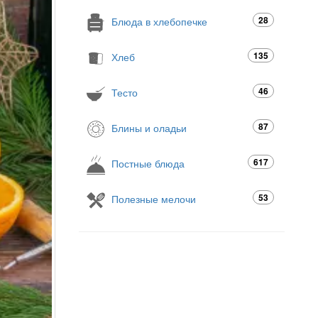
28
Блюда в хлебопечке
135
Хлеб
46
Тесто
87
Блины и оладьи
617
Постные блюда
53
Полезные мелочи