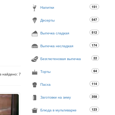
151
Напитки
547
Десерты
512
Выпечка сладкая
174
Выпечка несладкая
22
Безглютеновая выпечка
64
Торты
в найдено: 7
114
Пасха
358
Заготовки на зиму
123
Блюда в мультиварке