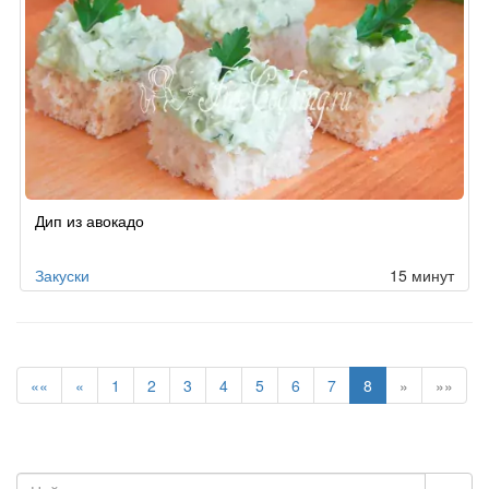
Дип из авокадо
Закуски
15 минут
««
«
1
2
3
4
5
6
7
8
»
»»