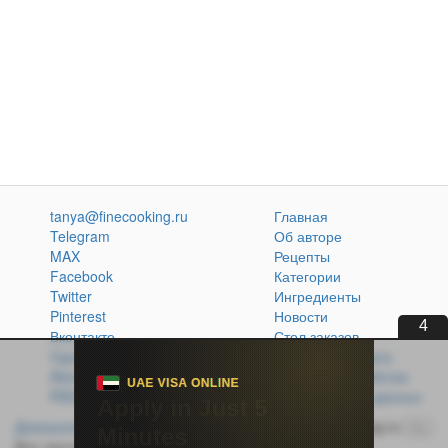
tanya@finecooking.ru
Главная
Telegram
Об авторе
MAX
Рецепты
Facebook
Категории
Twitter
Ингредиенты
Pinterest
Новости
3
Вконтакте
Стол заказов
Одноклассники
Кулинарная книга
Atom
Политика обработки
RSS
персональных данных
Домашняя кухня без проблем
© 2014-2026 FineCooking.ru
16+
Все тексты и фотографии, опубликованные на сайте