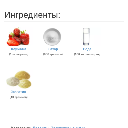
Ингредиенты:
Клубника
Сахар
Вода
(
1
килограмм
)
(
600
граммов
)
(
100
миллилитров
)
Желатин
(
40
граммов
)
Категории:
Десерты
,
Заготовки на зиму