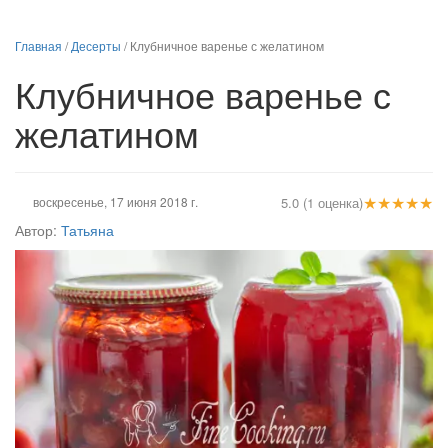
Главная
/
Десерты
/
Клубничное варенье с желатином
Клубничное варенье с
желатином
★
★
★
★
★
воскресенье, 17 июня 2018 г.
5.0 (1 оценка)
Автор:
Татьяна