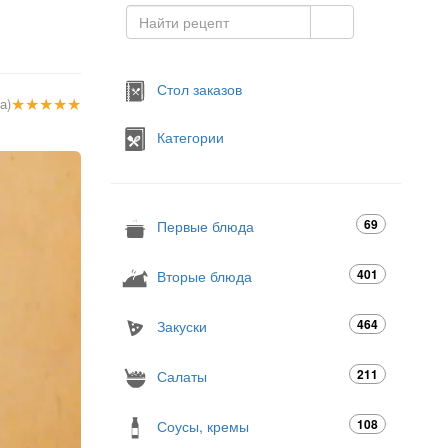
Стол заказов
★
★
★
★
★
а)
Категории
69
Первые блюда
401
Вторые блюда
464
Закуски
211
Салаты
108
Соусы, кремы