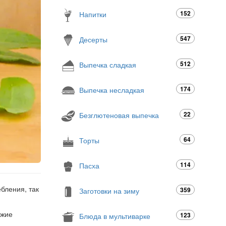
152
Напитки
547
Десерты
512
Выпечка сладкая
174
Выпечка несладкая
22
Безглютеновая выпечка
64
Торты
114
Пасха
бления, так
359
Заготовки на зиму
ежие
123
Блюда в мультиварке