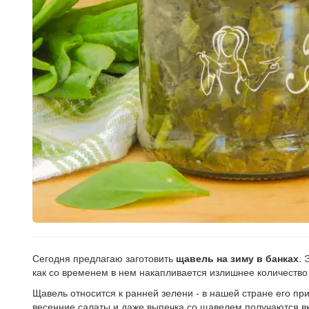
Сегодня предлагаю заготовить
щавель на зиму в банках
. 
как со временем в нем накапливается излишнее количество 
Щавель относится к ранней зелени - в нашей стране его пр
весенние салаты и даже выпечка со щавелем получаются в