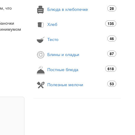
м, что
28
Блюда в хлебопечке
баночки
135
Хлеб
 минимумом
46
Тесто
87
Блины и оладьи
618
Постные блюда
53
Полезные мелочи