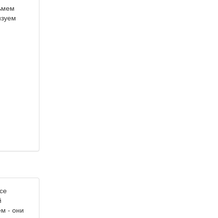
зьмем
изуем
се
й
м - они