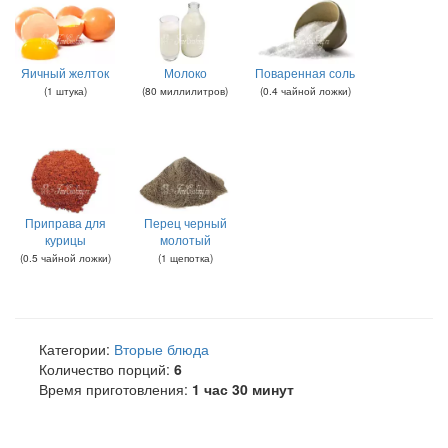
Яичный желток
Молоко
Поваренная соль
(
1
штука
)
(
80
миллилитров
)
(
0.4
чайной ложки
)
Приправа для
Перец черный
курицы
молотый
(
0.5
чайной ложки
)
(
1
щепотка
)
Категории:
Вторые блюда
Количество порций:
6
Время приготовления:
1 час 30 минут