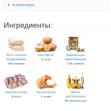
Комментарии
Ингредиенты:
Тесто слоеное
Картофель
Шампиньоны
бездрожжевое
маринованные
(
5
штук
)
(
400
граммов
)
(
130
граммов
)
Куриная голень
Лук репчатый
Масло
растительное
(
6
штук
)
(
1
штука
)
(
50
миллилитров
)