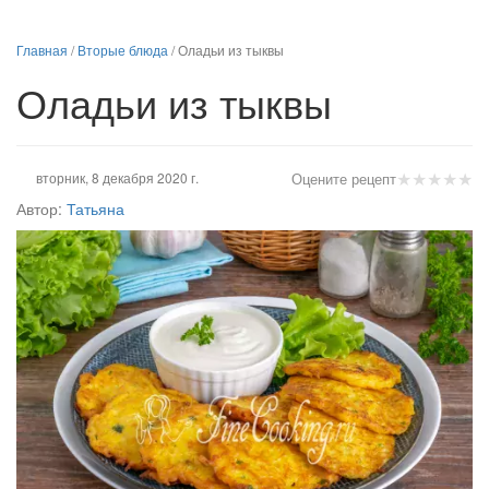
Главная
/
Вторые блюда
/
Оладьи из тыквы
Оладьи из тыквы
★
★
★
★
★
вторник, 8 декабря 2020 г.
Оцените рецепт
Автор:
Татьяна