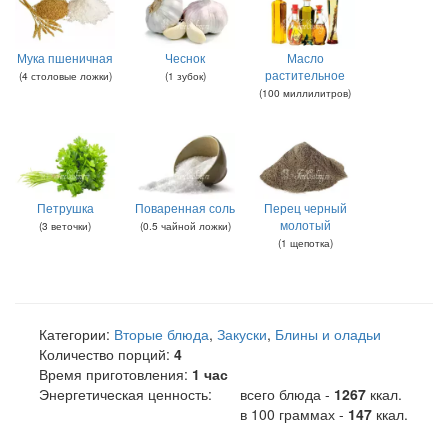
Мука пшеничная
Чеснок
Масло
растительное
(
4
столовые ложки
)
(
1
зубок
)
(
100
миллилитров
)
Петрушка
Поваренная соль
Перец черный
молотый
(
3
веточки
)
(
0.5
чайной ложки
)
(
1
щепотка
)
Категории:
Вторые блюда
,
Закуски
,
Блины и оладьи
Количество порций:
4
Время приготовления:
1 час
Энергетическая ценность:
всего блюда -
1267
ккал
.
в 100 граммах -
147
ккал.