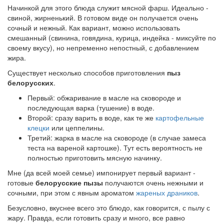
Начинкой для этого блюда служит мясной фарш. Идеально -
свиной, жирненький. В готовом виде он получается очень
сочный и нежный. Как вариант, можно использовать
смешанный (свинина, говядина, курица, индейка - миксуйте по
своему вкусу), но непременно непостный, с добавлением
жира.
Существует несколько способов приготовления
пыз
белорусских
.
Первый: обжаривание в масле на сковороде и
последующая варка (тушение) в воде.
Второй: сразу варить в воде, как те же
картофельные
клецки
или цеппелины.
Третий: жарка в масле на сковороде (в случае замеса
теста на вареной картошке). Тут есть вероятность не
полностью приготовить мясную начинку.
Мне (да всей моей семье) импонирует первый вариант -
готовые
белорусские пызы
получаются очень нежными и
сочными, при этом с явным ароматом
жареных драников
.
Безусловно, вкуснее всего это блюдо, как говорится, с пылу с
жару. Правда, если готовить сразу и много, все равно