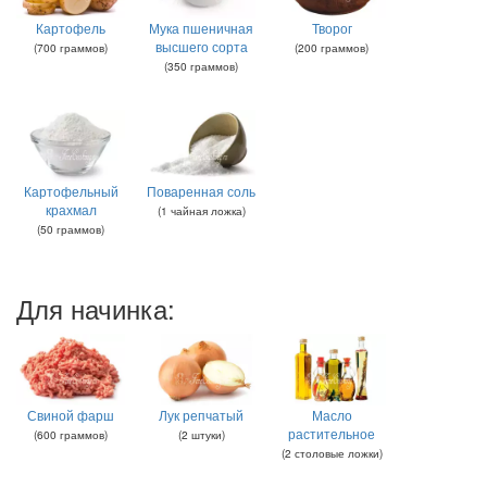
Картофель
Мука пшеничная
Творог
высшего сорта
(
700
граммов
)
(
200
граммов
)
(
350
граммов
)
Картофельный
Поваренная соль
крахмал
(
1
чайная ложка
)
(
50
граммов
)
Для начинка:
Свиной фарш
Лук репчатый
Масло
растительное
(
600
граммов
)
(
2
штуки
)
(
2
столовые ложки
)