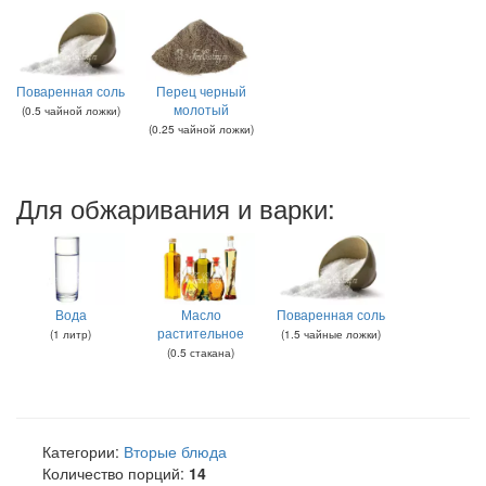
Поваренная соль
Перец черный
молотый
(
0.5
чайной ложки
)
(
0.25
чайной ложки
)
Для обжаривания и варки:
Вода
Масло
Поваренная соль
растительное
(
1
литр
)
(
1.5
чайные ложки
)
(
0.5
стакана
)
Категории:
Вторые блюда
Количество порций:
14