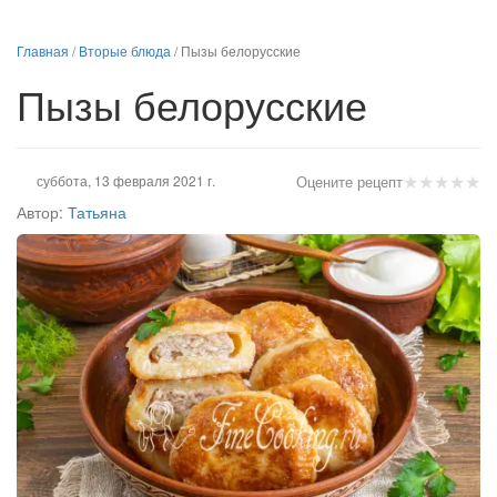
Главная
/
Вторые блюда
/
Пызы белорусские
Пызы белорусские
★
★
★
★
★
суббота, 13 февраля 2021 г.
Оцените рецепт
Автор:
Татьяна