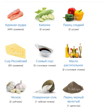
Куриная грудка
Кабачок
Перец сладкий
(
400
граммов
)
(
2
штуки
)
(
2
штуки
)
Сыр Российский
Соевый соус
Масло
растительное
(
50
граммов
)
(
3
столовые ложки
)
(
2
столовые ложки
)
Чеснок
Поваренная соль
Перец черный
молотый
(
2
зубчика
)
(
1
чайная ложка
)
(
1
щепотка
)