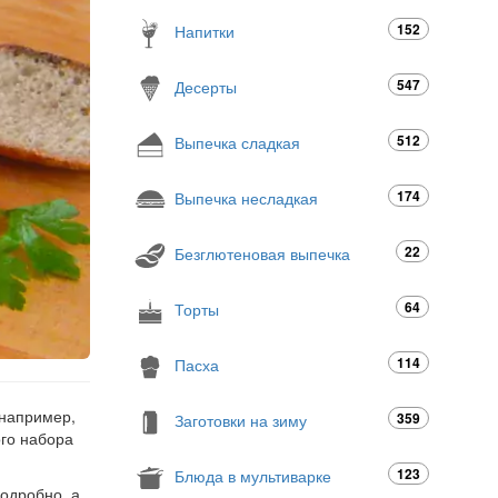
152
Напитки
547
Десерты
512
Выпечка сладкая
174
Выпечка несладкая
22
Безглютеновая выпечка
64
Торты
114
Пасха
например,
359
Заготовки на зиму
ого набора
123
Блюда в мультиварке
одробно, а