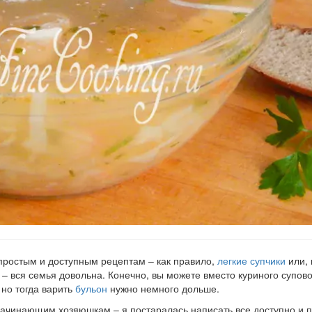
простым и доступным рецептам – как правило,
легкие супчики
или, 
о – вся семья довольна. Конечно, вы можете вместо куриного супов
 но тогда варить
бульон
нужно немного дольше.
ачинающим хозяюшкам – я постаралась написать все доступно и п