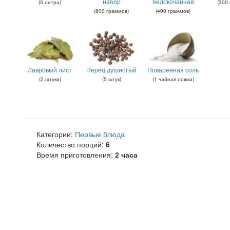
набор
белокочанная
(
3
литра
)
(
300
(
600
граммов
)
(
400
граммов
)
Лавровый лист
Перец душистый
Поваренная соль
(
2
штуки
)
(
5
штук
)
(
1
чайная ложка
)
Категории:
Первые блюда
Количество порций:
6
Время приготовления:
2 часа