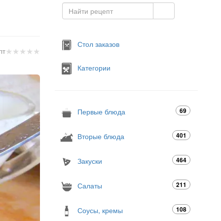
Стол заказов
★
★
★
★
★
пт
Категории
69
Первые блюда
401
Вторые блюда
464
Закуски
211
Салаты
108
Соусы, кремы