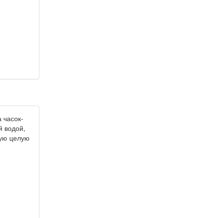
 часок-
й водой,
ную целую