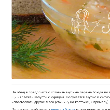
На обед я предпочитаю готовить вкусные первые блюда по 
щи из свежей капусты с курицей. Получается вкусно и сытн
использовать другое мясо (свинину на косточке, к примеру),
Этот пошаговый рецепт
первого блюда
может пригодиться н