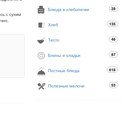
28
Блюда в хлебопечке
сь с сухим
чно,
135
Хлеб
46
Тесто
87
Блины и оладьи
618
Постные блюда
53
Полезные мелочи