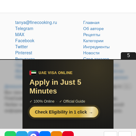
tanya@finecooking.ru
Главная
Telegram
Об авторе
MAX
Рецепты
Facebook
Категории
Twitter
Ингредиенты
Pinterest
Новости
4
Вконтакте
Стол заказов
Одноклассники
Кулинарная книга
Atom
Политика обработки
RSS
персональных данных
Домашняя кухня без проблем
© 2014-2026 FineCooking.ru
16+
Все тексты и фотографии, опубликованные на сайте
FineCooking.ru, защищены законом об авторском праве.
Любая частичная или полная перепечатка опубликованной
информации без активной ссылки на источник запрещена.