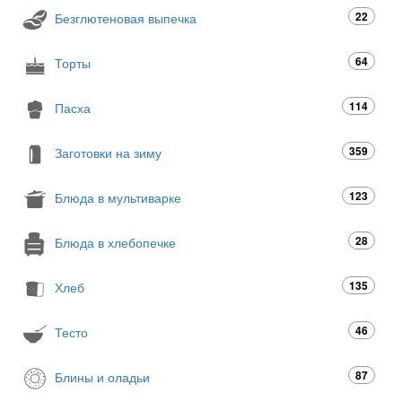
22
Безглютеновая выпечка
64
Торты
114
Пасха
359
Заготовки на зиму
123
Блюда в мультиварке
28
Блюда в хлебопечке
135
Хлеб
46
Тесто
87
Блины и оладьи