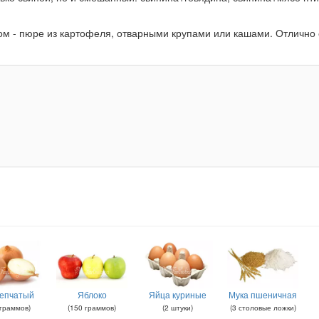
ом - пюре из картофеля, отварными крупами или кашами. Отлично
репчатый
Яблоко
Яйца куриные
Мука пшеничная
граммов
)
(
150
граммов
)
(
2
штуки
)
(
3
столовые ложки
)