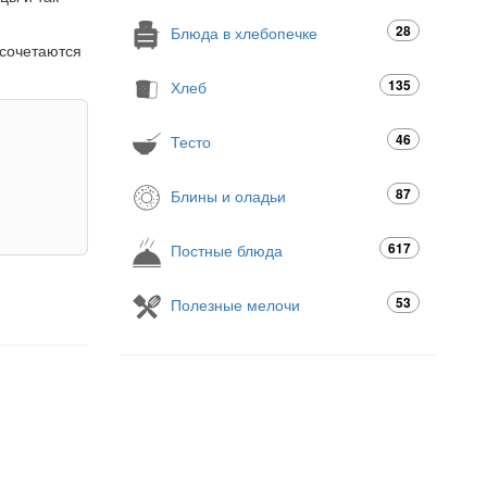
28
Блюда в хлебопечке
 сочетаются
135
Хлеб
46
Тесто
87
Блины и оладьи
617
Постные блюда
53
Полезные мелочи