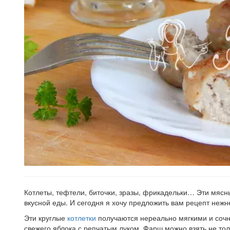
Котлеты, тефтели, биточки, зразы, фрикадельки… Эти мяс
вкусной еды. И сегодня я хочу предложить вам рецепт нежн
Эти круглые
котлетки
получаются нереально мягкими и сочны
свежего яблока с репчатым луком. Фарш можно взять не то