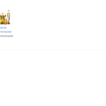
асло
ительное
ллилитров
)