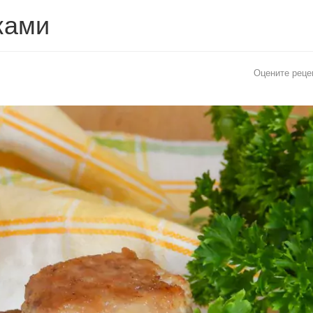
ками
Оцените реце