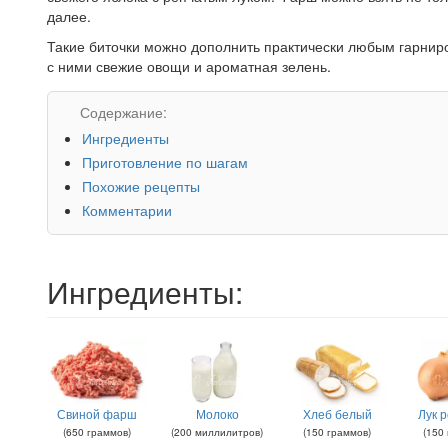
далее.
Такие биточки можно дополнить практически любым гарнир
с ними свежие овощи и ароматная зелень.
Содержание:
Ингредиенты
Приготовление по шагам
Похожие рецепты
Комментарии
Ингредиенты:
Свиной фарш
Молоко
Хлеб белый
Лук 
(
650
граммов
)
(
200
миллилитров
)
(
150
граммов
)
(
150