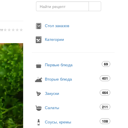
Стол заказов
★
★
★
★
★
пт
Категории
69
Первые блюда
401
Вторые блюда
464
Закуски
211
Салаты
108
Соусы, кремы