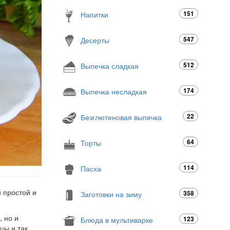
151
Напитки
547
Десерты
512
Выпечка сладкая
174
Выпечка несладкая
22
Безглютеновая выпечка
64
Торты
114
Пасха
 простой и
358
Заготовки на зиму
 но и
123
Блюда в мультиварке
цы и так