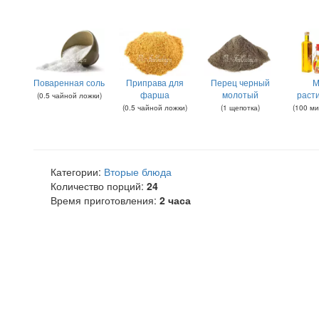
Поваренная соль
Приправа для
Перец черный
М
фарша
молотый
раст
(
0.5
чайной ложки
)
(
0.5
чайной ложки
)
(
1
щепотка
)
(
100
ми
Категории:
Вторые блюда
Количество порций:
24
Время приготовления:
2 часа