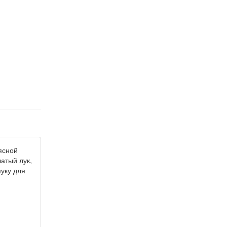
ясной
атый лук,
уку для