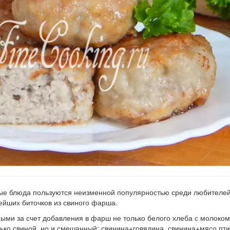
ные блюда пользуются неизменной популярностью среди любителей
ейших биточков из свиного фарша.
ми за счет добавления в фарш не только белого хлеба с молоком,
лько свиной, но и смешанный: свинина+говядина, свинина+мясо пти