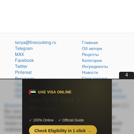
tanya@finecooking.ru
Главная
Telegram
Об авторе
MAX
Рецепты
Facebook
Категории
Twitter
Ингредиенты
Pinterest
Новости
3
Вконтакте
Стол заказов
Одноклассники
Кулинарная книга
Atom
Политика обработки
RSS
персональных данных
Домашняя кухня без проблем
© 2014-2026 FineCooking.ru
16+
Все тексты и фотографии, опубликованные на сайте
FineCooking.ru, защищены законом об авторском праве.
Любая частичная или полная перепечатка опубликованной
информации без активной ссылки на источник запрещена.