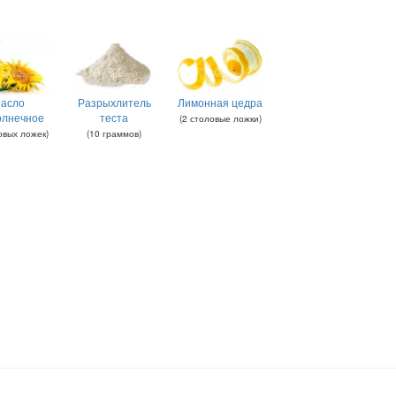
асло
Разрыхлитель
Лимонная цедра
олнечное
теста
(
2
столовые ложки
)
овых ложек
)
(
10
граммов
)