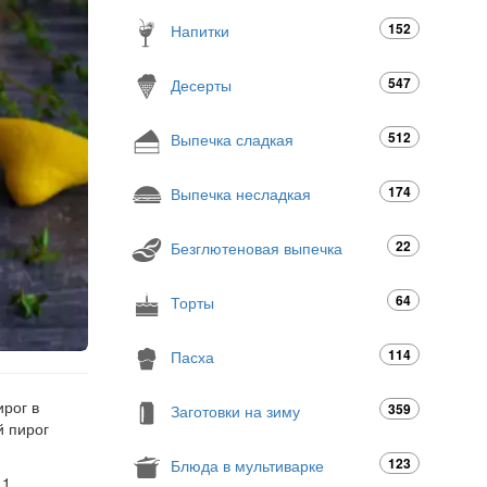
152
Напитки
547
Десерты
512
Выпечка сладкая
174
Выпечка несладкая
22
Безглютеновая выпечка
64
Торты
114
Пасха
рог в
359
Заготовки на зиму
й пирог
123
Блюда в мультиварке
1.