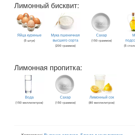
Лимонный бисквит:
Яйца куриные
Мука пшеничная
Сахар
М
высшего сорта
подс
(
5
штук
)
(
150
граммов
)
(
200
граммов
)
(
5
стол
Лимонная пропитка:
Вода
Сахар
Лимонный сок
(
150
миллилитров
)
(
150
граммов
)
(
80
миллилитров
)
Категории:
Выпечка сладкая
,
Блюда в мультиварке