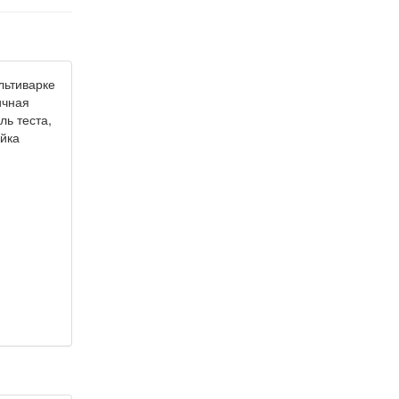
льтиварке
ичная
ль теста,
ойка