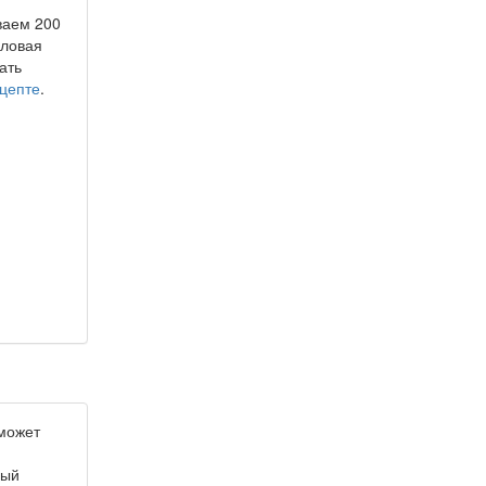
ваем 200
оловая
ать
ецепте
.
может
мый