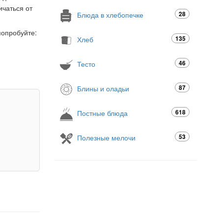
ичаться от
28
Блюда в хлебопечке
попробуйте:
135
Хлеб
46
Тесто
87
Блины и оладьи
618
Постные блюда
53
Полезные мелочи