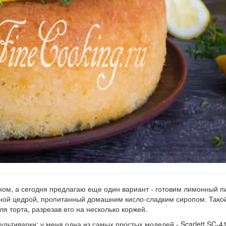
ом, а сегодня предлагаю еще один вариант - готовим лимонный пи
нной цедрой, пропитанный домашним кисло-сладким сиропом. Тако
ля торта, разрезав его на несколько коржей.
льтиварки: у меня одна из самых простых моделей - Scarlett SC-41