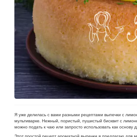
Рецепт
по
заказу
Я уже делилась с вами разными рецептами выпечки с лимон
мультиварке. Нежный, пористый, пушистый бисквит с лимо
можно подать к чаю или запросто использовать как основу д
Этот простой рецепт ароматной выпечки я предлагаю для му