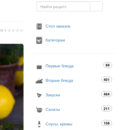
Стол заказов
★
★
★
★
★
пт
Категории
69
Первые блюда
401
Вторые блюда
464
Закуски
211
Салаты
108
Соусы, кремы