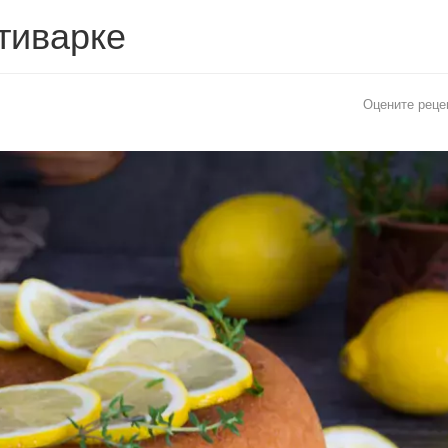
тиварке
Оцените реце