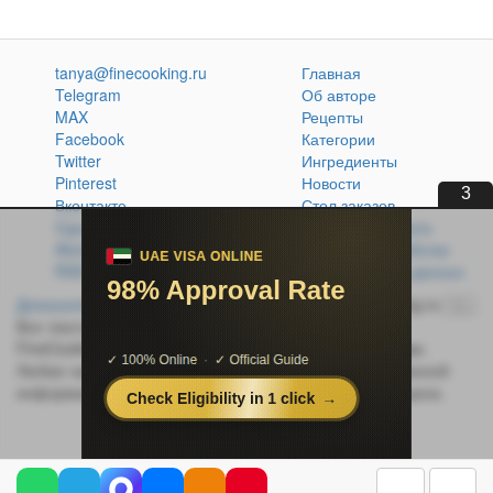
tanya@finecooking.ru
Главная
Telegram
Об авторе
MAX
Рецепты
Facebook
Категории
Twitter
Ингредиенты
Pinterest
Новости
2
Вконтакте
Стол заказов
Одноклассники
Кулинарная книга
Atom
Политика обработки
RSS
персональных данных
Домашняя кухня без проблем
© 2014-2026 FineCooking.ru
16+
Все тексты и фотографии, опубликованные на сайте
FineCooking.ru, защищены законом об авторском праве.
Любая частичная или полная перепечатка опубликованной
информации без активной ссылки на источник запрещена.