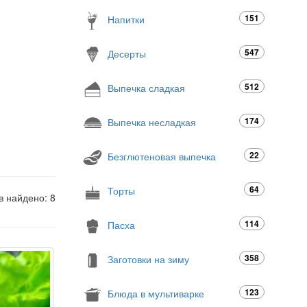
151
Напитки
547
Десерты
512
Выпечка сладкая
174
Выпечка несладкая
22
Безглютеновая выпечка
64
Торты
в найдено: 8
114
Пасха
358
Заготовки на зиму
123
Блюда в мультиварке