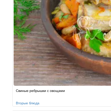
Рецепт
Свиные ребрышки с овощами
по
заказу
Вторые блюда