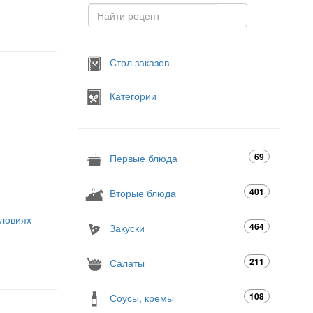
Стол заказов
Категории
69
Первые блюда
401
Вторые блюда
ловиях
464
Закуски
211
Салаты
108
Соусы, кремы