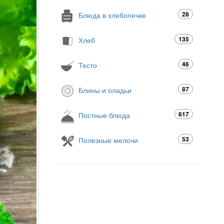
28
Блюда в хлебопечке
135
Хлеб
46
Тесто
87
Блины и оладьи
617
Постные блюда
53
Полезные мелочи