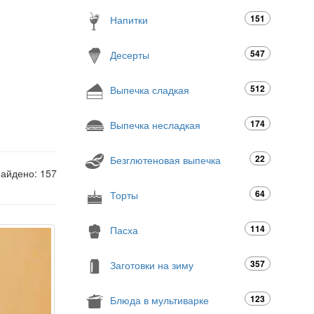
151
Напитки
547
Десерты
512
Выпечка сладкая
174
Выпечка несладкая
22
Безглютеновая выпечка
найдено: 157
64
Торты
114
Пасха
357
Заготовки на зиму
123
Блюда в мультиварке