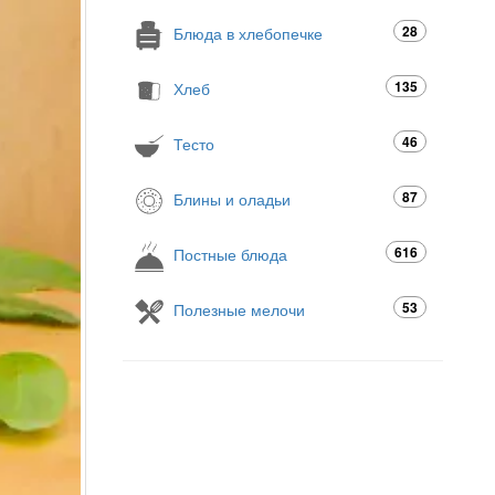
28
Блюда в хлебопечке
135
Хлеб
46
Тесто
87
Блины и оладьи
616
Постные блюда
53
Полезные мелочи