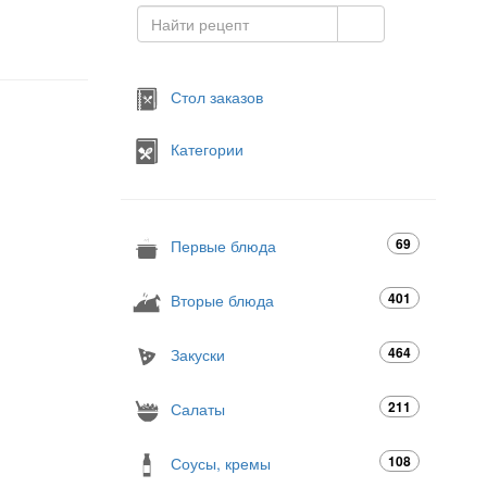
Стол заказов
Категории
69
Первые блюда
401
Вторые блюда
464
Закуски
211
Салаты
108
Соусы, кремы