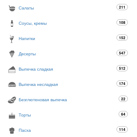
211
Салаты
108
Соусы, кремы
152
Напитки
547
Десерты
512
Выпечка сладкая
174
Выпечка несладкая
22
Безглютеновая выпечка
64
Торты
114
Пасха