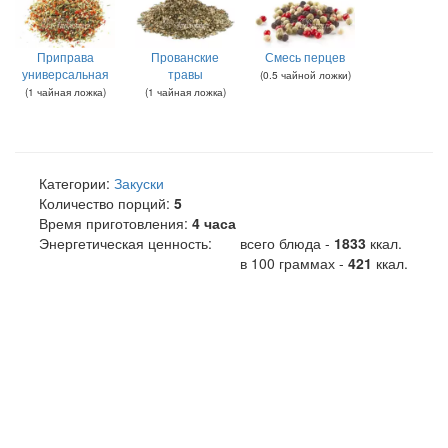
Приправа
Прованские
Смесь перцев
универсальная
травы
(
0.5
чайной ложки
)
(
1
чайная ложка
)
(
1
чайная ложка
)
Категории:
Закуски
Количество порций:
5
Время приготовления:
4 часа
Энергетическая ценность:
всего блюда -
1833
ккал
.
в 100 граммах -
421
ккал.