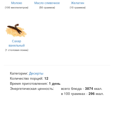
Молоко
Масло сливочное
Желатин
(
100
миллилитров
)
(
50
граммов
)
(
10
граммов
)
Сахар
ванильный
(
1
столовая ложка
)
Категории:
Десерты
Количество порций:
12
Время приготовления:
1 день
Энергетическая ценность:
всего блюда -
3874
ккал
.
в 100 граммах -
296
ккал.