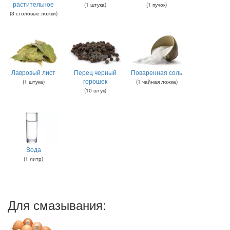
растительное
(
1
штука
)
(
1
пучок
)
(
3
столовые ложки
)
Лавровый лист
Перец черный
Поваренная соль
горошек
(
1
штука
)
(
1
чайная ложка
)
(
10
штук
)
Вода
(
1
литр
)
Для смазывания: