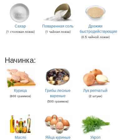
Сахар
Поваренная соль
Дрожжи
быстродействующие
(
1
столовая ложка
)
(
1
чайная ложка
)
(
0.5
чайной ложки
)
Начинка:
Курица
Грибы лесные
Лук репчатый
вареные
(
600
граммов
)
(
2
штуки
)
(
500
граммов
)
Масло
Яйца куриные
Укроп