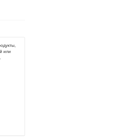
родукты,
й или
.