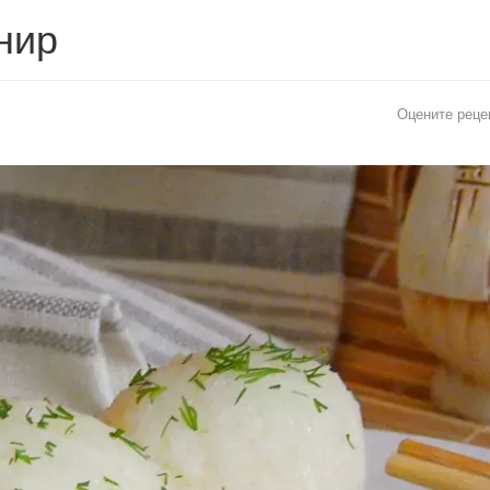
нир
Оцените реце