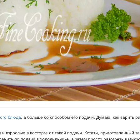
рого блюда
, а больше со способом его подачи. Думаю, как варить ри
и взрослые в восторге от такой подачи. Кстати, приготовленный з
анить до подачи в холодильнике, а затем просто разогреть в микр