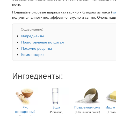
печи.
Подавайте рисовые шарики как гарнир к блюдам из мяса (
к
получится аппетитно, эффектно, вкусно и сытно. Очень над
Содержание:
Ингредиенты
Приготовление по шагам
Похожие рецепты
Комментарии
Ингредиенты:
Рис
Вода
Поваренная соль
Масло 
пропаренный
(
2
стакана
)
(
0.25
чайной ложки
)
(
1
стол