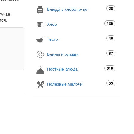
28
Блюда в хлебопечке
лучае
тся.
135
Хлеб
46
Тесто
87
Блины и оладьи
618
Постные блюда
53
Полезные мелочи