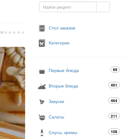
Стол заказов
★
★
★
★
★
пт
Категории
69
Первые блюда
401
Вторые блюда
464
Закуски
211
Салаты
108
Соусы, кремы