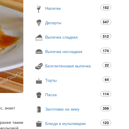
152
Напитки
547
Десерты
512
Выпечка сладкая
174
Выпечка несладкая
22
Безглютеновая выпечка
64
Торты
114
Пасха
с, знает
359
Заготовки на зиму
аранее таким
123
Блюда в мультиварке
оволновой