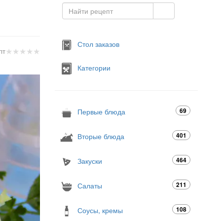
Стол заказов
★
★
★
★
★
пт
Категории
69
Первые блюда
401
Вторые блюда
464
Закуски
211
Салаты
108
Соусы, кремы