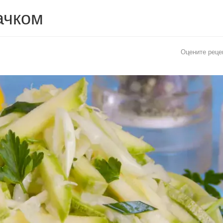
ачком
Оцените реце