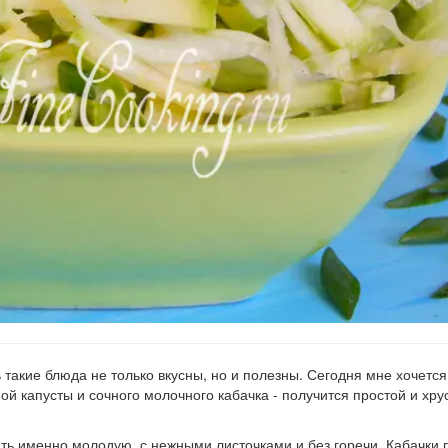
ь такие блюда не только вкусны, но и полезны. Сегодня мне хочетс
й капусты и сочного молочного кабачка - получится простой и хр
ать именно молодую, с нежными листочками и без горечи. Кабачки 