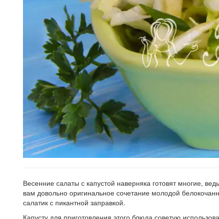
Весенние салаты с капустой наверняка готовят многие, вед
вам довольно оригинальное сочетание молодой белокочанно
салатик с пикантной заправкой.
Капусту для приготовления этого блюда советую использов