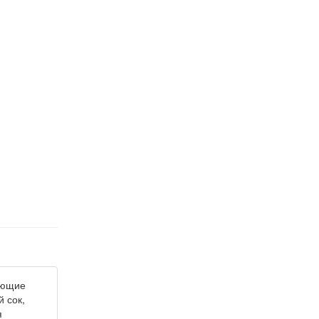
ующие
 сок,
я