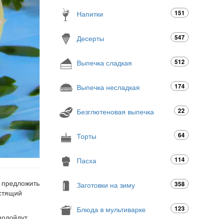
151
Напитки
547
Десерты
512
Выпечка сладкая
174
Выпечка несладкая
22
Безглютеновая выпечка
64
Торты
114
Пасха
я предложить
358
Заготовки на зиму
устящий
123
Блюда в мультиварке
подойдут