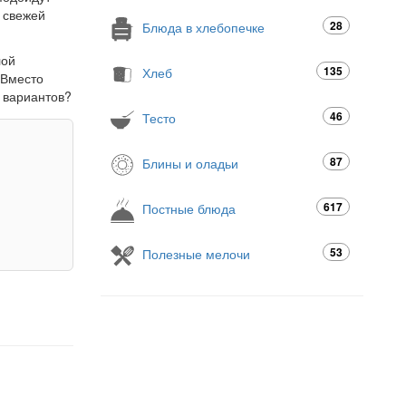
и свежей
28
Блюда в хлебопечке
лой
135
Хлеб
 Вместо
 вариантов?
46
Тесто
87
Блины и оладьи
617
Постные блюда
53
Полезные мелочи