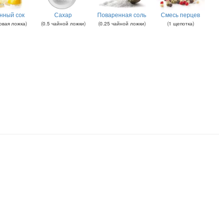
нный сок
Сахар
Поваренная соль
Смесь перцев
овая ложка
)
(
0.5
чайной ложки
)
(
0.25
чайной ложки
)
(
1
щепотка
)