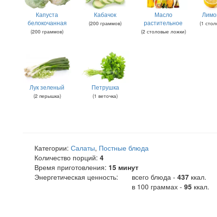
Капуста
Кабачок
Масло
Лимо
белокочанная
растительное
(
200
граммов
)
(
1
стол
(
200
граммов
)
(
2
столовые ложки
)
Лук зеленый
Петрушка
(
2
перышка
)
(
1
веточка
)
Категории:
Салаты
,
Постные блюда
Количество порций:
4
Время приготовления:
15 минут
Энергетическая ценность:
всего блюда -
437
ккал
.
в 100 граммах -
95
ккал.