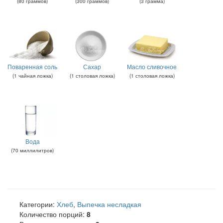
(
80
граммов
)
(
300
граммов
)
(
3
грамма
)
Поваренная соль
Сахар
Масло сливочное
(
1
чайная ложка
)
(
1
столовая ложка
)
(
1
столовая ложка
)
Вода
(
70
миллилитров
)
Категории:
Хлеб
,
Выпечка несладкая
Количество порций:
8